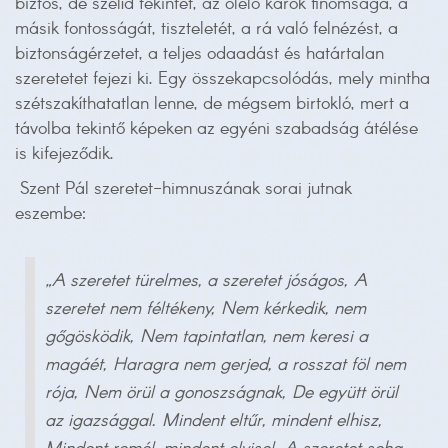
biztos, de szelíd tekintet, az ölelő karok finomsága, a
másik fontosságát, tiszteletét, a rá való felnézést, a
biztonságérzetet, a teljes odaadást és határtalan
szeretetet fejezi ki. Egy összekapcsolódás, mely mintha
szétszakíthatatlan lenne, de mégsem birtokló, mert a
távolba tekintő képeken az egyéni szabadság átélése
is kifejeződik.
Szent Pál szeretet-himnuszának sorai jutnak
eszembe:
„A szeretet türelmes, a szeretet jóságos,
A
szeretet nem féltékeny,
Nem kérkedik, nem
gőgösködik,
Nem tapintatlan, nem keresi a
magáét,
Haragra nem gerjed, a rosszat föl nem
rója,
Nem örül a gonoszságnak,
De együtt örül
az igazsággal.
Mindent eltűr, mindent elhisz,