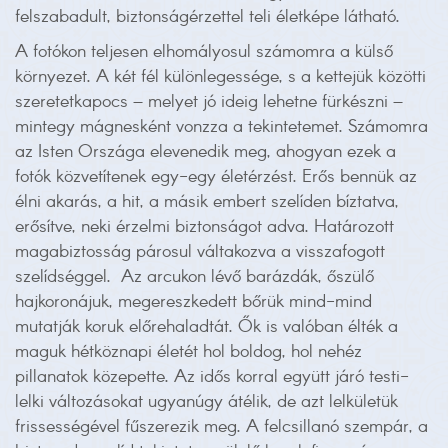
felszabadult, biztonságérzettel teli életképe látható.
A fotókon teljesen elhomályosul számomra a külső
környezet. A két fél különlegessége, s a kettejük közötti
szeretetkapocs – melyet jó ideig lehetne fürkészni –
mintegy mágnesként vonzza a tekintetemet. Számomra
az Isten Országa elevenedik meg, ahogyan ezek a
fotók közvetítenek egy-egy életérzést. Erős bennük az
élni akarás, a hit, a másik embert szelíden bíztatva,
erősítve, neki érzelmi biztonságot adva. Határozott
magabiztosság párosul váltakozva a visszafogott
szelídséggel. Az arcukon lévő barázdák, őszülő
hajkoronájuk, megereszkedett bőrük mind-mind
mutatják koruk előrehaladtát. Ők is valóban élték a
maguk hétköznapi életét hol boldog, hol nehéz
pillanatok közepette. Az idős korral együtt járó testi-
lelki változásokat ugyanúgy átélik, de azt lelkületük
frissességével fűszerezik meg. A felcsillanó szempár, a