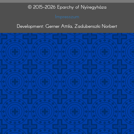
© 2015-2026 Eparchy of Nyíregyháza
Impresszum
Development: Gerner Attila, Zadubenszki Norbert