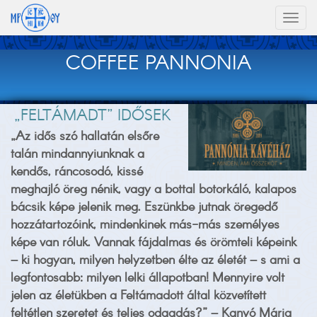
Toggl
naviga
COFFEE PANNONIA
„FELTÁMADT” IDŐSEK
„Az idős szó hallatán elsőre
talán mindannyiunknak a
kendős, ráncosodó, kissé
meghajló öreg nénik, vagy a bottal botorkáló, kalapos
bácsik képe jelenik meg. Eszünkbe jutnak öregedő
hozzátartozóink, mindenkinek más-más személyes
képe van róluk. Vannak fájdalmas és örömteli képeink
– ki hogyan, milyen helyzetben élte az életét – s ami a
legfontosabb: milyen lelki állapotban! Mennyire volt
jelen az életükben a Feltámadott által közvetített
feltétlen szeretet és teljes odaadás?” – Kanyó Mária