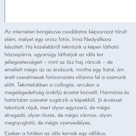
Az interneten böngészve csodálatos képsorozat tárult
elém, melyet egy orosz fotós, Irina Nedyalkova
készített. Ha közelebbről tekintünk a képen látható
házaspárra, ugyanúgy láthatjuk az idős kor
jellegzetességeit – mint az ősz haj, ráncok – de
emellett mégis az az érzésünk, mintha egy fiatal, ám
érett szerelmesek fotósorozata villanna fel a szemünk
előtt. Tekintetükben a csillogás, arcukon a
megelégedettség örökifjú érzetet közvetít. Harmónia és
határtalan szeretet sugárzik a képekből. Jó érzéssel
tekintünk rájuk, mert olyan egyszerű, de mégis
elragadó, olyan őszes, de mégis sármos, olyan
megnyugtató, de mégis szenvedélyes.
Ezeken a fotókon az idős kornak egy idillikus,