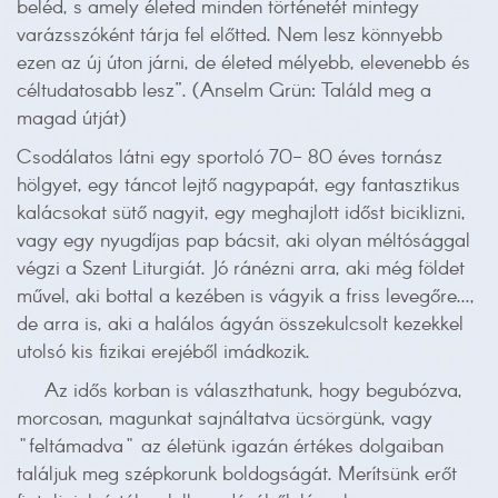
beléd, s amely életed minden történetét mintegy
varázsszóként tárja fel előtted. Nem lesz könnyebb
ezen az új úton járni, de életed mélyebb, elevenebb és
céltudatosabb lesz”. (Anselm Grün: Találd meg a
magad útját)
Csodálatos látni egy sportoló 70- 80 éves tornász
hölgyet, egy táncot lejtő nagypapát, egy fantasztikus
kalácsokat sütő nagyit, egy meghajlott időst biciklizni,
vagy egy nyugdíjas pap bácsit, aki olyan méltósággal
végzi a Szent Liturgiát. Jó ránézni arra, aki még földet
művel, aki bottal a kezében is vágyik a friss levegőre...,
de arra is, aki a halálos ágyán összekulcsolt kezekkel
utolsó kis fizikai erejéből imádkozik.
Az idős korban is választhatunk, hogy begubózva,
morcosan, magunkat sajnáltatva ücsörgünk, vagy
"feltámadva" az életünk igazán értékes dolgaiban
találjuk meg szépkorunk boldogságát. Merítsünk erőt