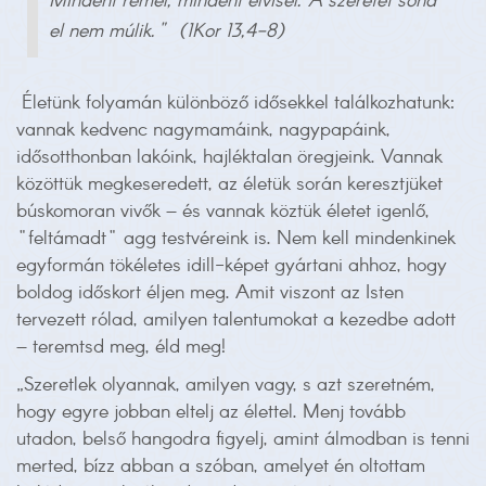
Mindent remél, mindent elvisel.
A szeretet soha
el nem múlik."
(1Kor 13,4-8)
Életünk folyamán különböző idősekkel találkozhatunk:
vannak kedvenc nagymamáink, nagypapáink,
idősotthonban lakóink, hajléktalan öregjeink. Vannak
közöttük megkeseredett, az életük során keresztjüket
búskomoran vivők – és vannak köztük életet igenlő,
"feltámadt" agg testvéreink is. Nem kell mindenkinek
egyformán tökéletes idill-képet gyártani ahhoz, hogy
boldog időskort éljen meg. Amit viszont az Isten
tervezett rólad, amilyen talentumokat a kezedbe adott
– teremtsd meg, éld meg!
„Szeretlek olyannak, amilyen vagy, s azt szeretném,
hogy egyre jobban eltelj az élettel. Menj tovább
utadon, belső hangodra figyelj, amint álmodban is tenni
merted, bízz abban a szóban, amelyet én oltottam