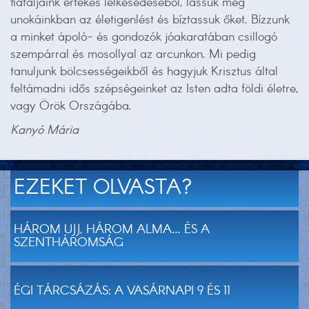
fiataljaink értékes lelkesedéséből, lássuk meg
unokáinkban az életigenlést és bíztassuk őket. Bízzunk
a minket ápoló- és gondozók jóakaratában csillogó
szempárral és mosollyal az arcunkon. Mi pedig
tanuljunk bölcsességeikből és hagyjuk Krisztus által
feltámadni idős szépségeinket az Isten adta földi életre,
vagy Örök Országába.
Kanyó Mária
EZEKET OLVASTA?
HÁROM UJJ, HÁROM ALMA... ÉS A
SZENTHÁROMSÁG
ÉGI TÁRCSÁZÁS: A VASÁRNAPI 9 ÉS 11