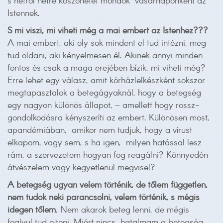
s hétről hétre köszönetet mondok vasárnaponként az
Istennek.
S mi viszi, mi viheti még a mai embert az Istenhez???
A mai embert, aki oly sok mindent el tud intézni, meg
tud oldani, aki kényelmesen él. Akinek annyi minden
fontos és csak a maga erejében bízik, mi viheti még?
Erre lehet egy válasz, amit kórházlelkészként sokszor
megtapasztalok a betegágyaknál, hogy a betegség
egy nagyon különös állapot, – amellett hogy rossz-
gondolkodásra kényszeríti az embert. Különösen most,
apandémiában, amikor nem tudjuk, hogy a vírust
elkapom, vagy sem, s ha igen, milyen hatással lesz
rám, a szervezetem hogyan fog reagálni? Könnyedén
átvészelem vagy kegyetlenül megvisel?
A betegség ugyan velem történik, de tőlem független,
nem tudok neki parancsolni, velem történik, s mégis
idegen tőlem
. Nem akarok beteg lenni, de mégis
foglyul tud ejteni. Miért nincs hatalmam a betegség