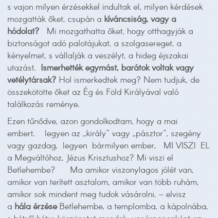
s vajon milyen érzésekkel indultak el, milyen kérdések
mozgatták őket, csupán a
kíváncsiság, vagy a
hódolat?
Mi mozgathatta őket, hogy otthagyják a
biztonságot adó palotájukat, a szolgasereget, a
kényelmet, s vállalják a veszélyt, a hideg éjszakai
utazást.
Ismerhették egymást, barátok voltak vagy
vetélytársak?
Hol ismerkedtek meg? Nem tudjuk, de
összekötötte őket az Ég és Föld Királyával való
találkozás reménye.
Ezen tűnődve, azon gondolkodtam, hogy a mai
embert, legyen az „király” vagy „pásztor”, szegény
vagy gazdag, legyen bármilyen ember, MI VISZI EL
a Megváltóhoz, Jézus Krisztushoz? Mi viszi el
Betlehembe? Ma amikor viszonylagos jólét van,
amikor van terített asztalom, amikor van több ruhám,
amikor sok mindent meg tudok vásárolni, – elvisz
a
hála érzése
Betlehembe, a templomba, a kápolnába,