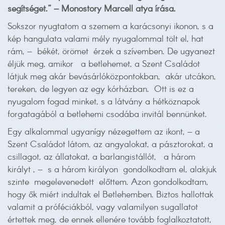
segítséget.” – Monostory Marcell atya írása.
Sokszor nyugtatom a szemem a karácsonyi ikonon, s a
kép hangulata valami mély nyugalommal tölt el, hat
rám, – békét, örömet érzek a szívemben. De ugyanezt
éljük meg, amikor a betlehemet, a Szent Családot
látjuk meg akár bevásárlóközpontokban, akár utcákon,
tereken, de legyen az egy kórházban. Ott is ez a
nyugalom fogad minket, s a látvány a hétköznapok
forgatagából a betlehemi csodába invitál bennünket.
Egy alkalommal ugyanígy nézegettem az ikont, – a
Szent Családot látom, az angyalokat, a pásztorokat, a
csillagot, az állatokat, a barlangistállót, a három
királyt , – s a három királyon gondolkodtam el, alakjuk
szinte megelevenedett előttem. Azon gondolkodtam,
hogy ők miért indultak el Betlehemben. Biztos hallottak
valamit a próféciákból, vagy valamilyen sugallatot
értettek meg, de ennek ellenére tovább foglalkoztatott,