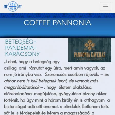
Toggl
naviga
COFFEE PANNONIA
BETEGSÉG-
PANDÉMIA-
KARÁCSONY
„Lehet, hogy a betegség egy
csillag, ami rámutat egy útra, mert amin vagyok, az
nem jó irányba visz. Szerencsés esetben rájövök, –
és
ahhoz nem is kell betegnek lenni, de vannak más
megpróbáltatások
– , hogy életem alakulása,
előrehaladása, megújulása, gyógyulása bizony akkor
történik, ha úgy mint a három király én is otthagyom a
biztonságot adó otthonomat, s elindulok Betlehem felé,
sőt le is térdepelek és kérem a magasságból a