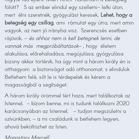
fölött? S az ember elindul egy szellemi- lelki úton,
mert élni szeretnék, gyógyulást keresek.
Lehet, hogy a
betegség egy csillag
, ami rámutat egy útra, mert amin
vagyok, az nem jó irányba visz. Szerencsés esetben
rájövök, –
és ahhoz nem is kell betegnek lenni, de
vannak más megpróbáltatások
– , hogy életem
alakulása, előrehaladása, megújulása, gyógyulása
bizony akkor történik, ha úgy mint a három király én is
otthagyom a biztonságot adó otthonomat, s elindulok
Betlehem felé, sőt le is térdepelek és kérem a
magasságból a segítséget.
A három király örömmel tért haza, mert találkoztak az
Istennel, – bízom benne, mi is tudunk találkozni 2020
karácsonyában az Istennel, – tudjon megszületni a
szívünkben, – a mi családunk is betlehem legyen,
ahová beköltözhet az Isten.
Monostory Marcell