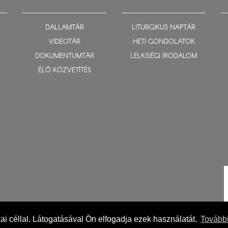
DALLAMTÁR
LITURGIKUS NAPTÁR
VIDEOTÁR
HETI GONDOLATOK
DOKUMENTUMTÁR
LELKISÉGI IRODALOM
ÉLŐ KÖZVETÍTÉS
ikai céllal. Látogatásával Ön elfogadja ezek használatát.
További
Impresszum