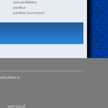
szervezőlelkész
parókus
parókiai kormányzó
MÉDIÁBAN IS:
KAPCSOLAT