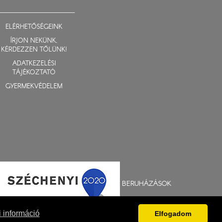
ELÉRHETŐSÉGEINK
ÍRJON NEKÜNK,
KÉRDEZZEN TŐLÜNK!
ADATKEZELÉSI
TÁJÉKOZTATÓ
GYERMEKVÉDELEM
BERUHÁZÁSOK
 információ
Elfogadom
Fejlesztés: Gerner Attila, Zadubenszki Norbert