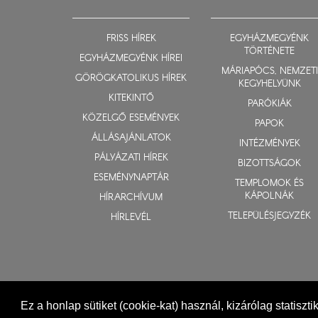
FRISS HÍREK
EGYHÁZMEGYÉNK
TÖRTÉNETE
EGYHÁZMEGYÉNK HÍREI
MÁRIAPÓCS, NEMZETI
GÖRÖGKATOLIKUS HÍREK
KEGYHELYÜNK
KITEKINTŐ
PARÓKIÁK
KÖZELGŐ ESEMÉNYEK
PAPOK
ÁLLÁSAJÁNLATOK
INTÉZMÉNYEK
PÁLYÁZATI HÍREK
BIZOTTSÁGOK
ESEMÉNYNAPTÁR
TEMPLOMOK ÉS
KÁPOLNÁK
HÍRARCHÍVUM
TELEPÜLÉSJEGYZÉK
HÍRLEVÉL
Ez a honlap sütiket (cookie-kat) használ, kizárólag statiszt
© 2015-2026 Nyíregyházi Egyházmegye