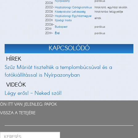
Nyírpazony
parókus
2008
2002-
Hajdúdorogi Görögkatolikus
hitoktató, egyházi iskolák
2008
Középiskolai Lelkészség
hitoktatási felügyelője
2002-
Hajdúdorogi Egyházmegyei
elnök
2009
Ifjúsági Iroda
2008-
Budapest
parókus
2019
2019-
Érd
parókus
KAPCSOLÓDÓ
HÍREK
Szűz Máriát tisztelték a templombúcsúval és a
fotókiállítással is Nyírpazonyban
VIDEÓK
Légy erős! - Neked szól!
ÖN ITT VAN JELENLEG:
PAPOK
VISSZA A TETEJÉRE