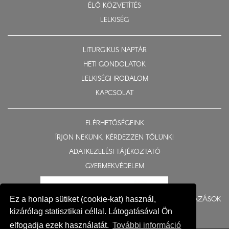
ÉLŐ KÖZVETÍTÉS
LELKISÉG
LITURGIKUS NAPTÁR
HETI GONDOLATOK
LELKISÉGI IRODALOM
KAPCSOLAT
ELÉRHETŐSÉGEINK
ÍRJON NEKÜNK, KÉRDEZZEN TŐLÜNK!
ADATKEZELÉSI TÁJÉKOZTATÓ
GYERMEKVÉDELEM
BERUHÁZÁSOK
Ez a honlap sütiket (cookie-kat) használ,
kizárólag statisztikai céllal. Látogatásával Ön
elfogadja ezek használatát.
További információ