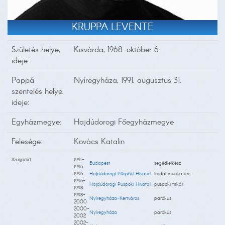
KRUPPA LEVENTE
Születés helye,
Kisvárda, 1968. október 6.
ideje:
Pappá
Nyíregyháza, 1991. augusztus 31.
szentelés helye,
ideje:
Egyházmegye:
Hajdúdorogi Főegyházmegye
Felesége:
Kovács Katalin
Szolgálat:
1991-
Budapest
segédlelkész
1996
1996
Hajdúdorogi Püspöki Hivatal
irodai munkatárs
1996-
Hajdúdorogi Püspöki Hivatal
püspöki titkár
1998
1998-
Nyíregyháza-Kertváros
parókus
2000
2000-
Nyíregyháza
parókus
2002
2002-