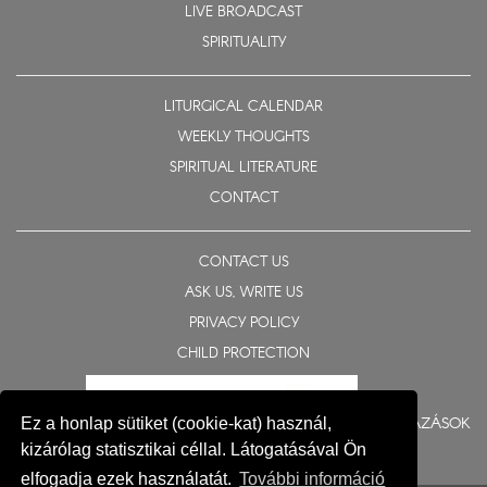
LIVE BROADCAST
SPIRITUALITY
LITURGICAL CALENDAR
WEEKLY THOUGHTS
SPIRITUAL LITERATURE
CONTACT
CONTACT US
ASK US, WRITE US
PRIVACY POLICY
CHILD PROTECTION
BERUHÁZÁSOK
Ez a honlap sütiket (cookie-kat) használ,
kizárólag statisztikai céllal. Látogatásával Ön
elfogadja ezek használatát.
További információ