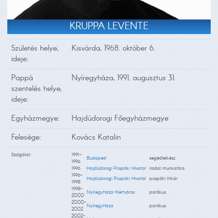
KRUPPA LEVENTE
Születés helye,
Kisvárda, 1968. október 6.
ideje:
Pappá
Nyíregyháza, 1991. augusztus 31.
szentelés helye,
ideje:
Egyházmegye:
Hajdúdorogi Főegyházmegye
Felesége:
Kovács Katalin
Szolgálat:
1991-
Budapest
segédlelkész
1996
1996
Hajdúdorogi Püspöki Hivatal
irodai munkatárs
1996-
Hajdúdorogi Püspöki Hivatal
püspöki titkár
1998
1998-
Nyíregyháza-Kertváros
parókus
2000
2000-
Nyíregyháza
parókus
2002
2002-