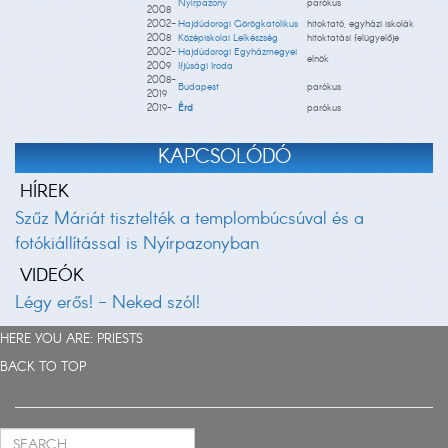
Nyírpazony
parókus
2008
2002-
Hajdúdorogi Görögkatolikus
hitoktató, egyházi iskolák
2008
Középiskolai Lelkészség
hitoktatási felügyelője
2002-
Hajdúdorogi Egyházmegyei
elnök
2009
Ifjúsági Iroda
2008-
Budapest
parókus
2019
2019-
Érd
parókus
KAPCSOLÓDÓ
HÍREK
Szűz Máriát tisztelték a templombúcsúval és a
fotókiállítással is Nyírpazonyban
VIDEÓK
Légy erős! - Neked szól!
HERE YOU ARE:
PRIESTS
BACK TO TOP