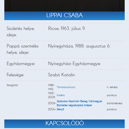
LIPPAI CSABA
Születés helye,
Ricse, 1963. július 9.
ideje:
Pappá szentelés
Nyíregyháza, 1988. augusztus 6.
helye, ideje:
Egyházmegye:
Nyíregyházi Egyházmegye
Felesége:
Szabó Katalin
Szolgálat:
1988-
Tornabarakony
h. lelkész
1992
1992-
Kisléta
parókus
2005
Szabolcs-Szatmár-Bereg Vármegyei
2005-
börtönlelkész
Büntetés-végrehajtási Intézet
2006-
Sényő
parókus
KAPCSOLÓDÓ