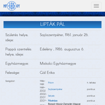
Toggl
naviga
LIPTÁK PÁL
Születés helye,
Sajószentpéter, 1961. január 26.
ideje:
Pappá szentelés
Edelény , 1986. augusztus 6.
helye, ideje:
Egyházmegye:
Miskolci Egyházmegye
Felesége:
Gál Erika
Szolgálat:
1986-
Pácin
h. lelkész
1989
1989-
Sajószentpéter
parókus
2002
2002-
Selyeb
parókus
2007
2007-
Filkeháza
parókus
Borsod-Abaúj-Zemplén Megyei