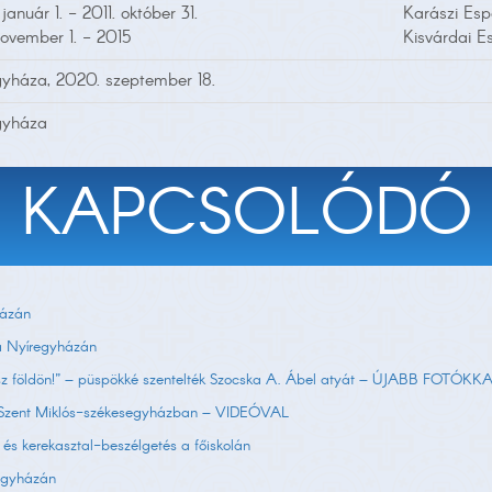
január 1. - 2011. október 31.
Karászi Esp
november 1. - 2015
Kisvárdai Es
gyháza, 2020. szeptember 18.
gyháza
KAPCSOLÓDÓ
házán
gia Nyíregyházán
gész földön!” – püspökké szentelték Szocska A. Ábel atyát – ÚJABB FOTÓKK
 a Szent Miklós-székesegyházban – VIDEÓVAL
s kerekasztal-beszélgetés a főiskolán
egyházán