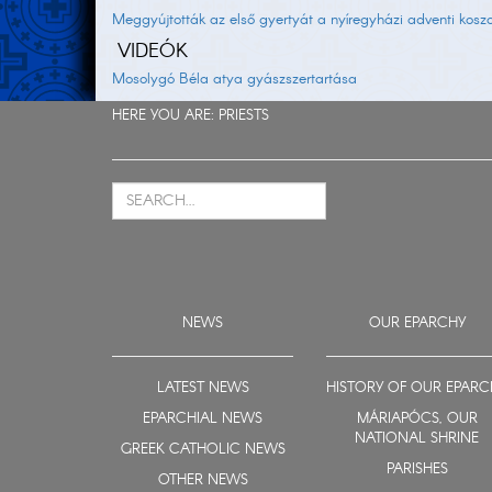
Meggyújtották az első gyertyát a nyíregyházi adventi kosz
VIDEÓK
Mosolygó Béla atya gyászszertartása
HERE YOU ARE:
PRIESTS
NEWS
OUR EPARCHY
LATEST NEWS
HISTORY OF OUR EPARC
EPARCHIAL NEWS
MÁRIAPÓCS, OUR
NATIONAL SHRINE
GREEK CATHOLIC NEWS
PARISHES
OTHER NEWS