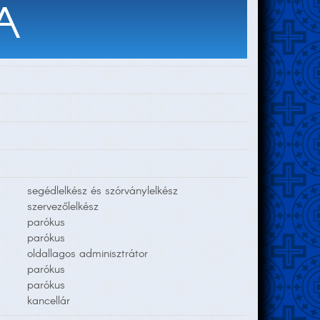
A
segédlelkész és szórványlelkész
szervezőlelkész
parókus
parókus
oldallagos adminisztrátor
parókus
parókus
kancellár