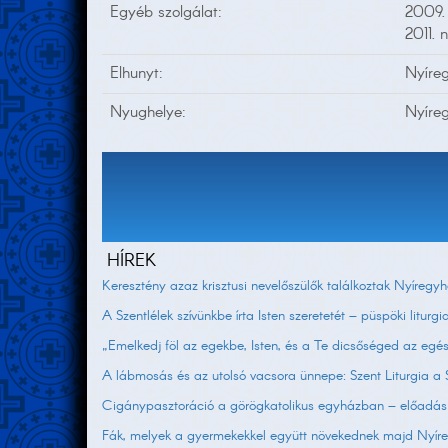
Egyéb szolgálat:
2009. 
2011. 
Elhunyt:
Nyíre
Nyughelye:
Nyíre
HÍREK
Keresztény azaz krisztusi nevelőszülők találkoztak Nyíregy
A Szentlélek szívünkbe írta Isten szeretetét – püspöki litur
„Emelkedj föl az egekbe, Isten, és a Te dicsőséged az e
A lábmosás és az utolsó vacsora ünnepe: Szent Liturgia
Cigánypasztoráció a görögkatolikus egyházban – előadás é
Fák, melyek a gyermekekkel együtt növekednek majd Nyír