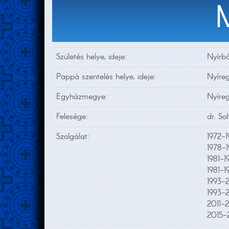
Születés helye, ideje:
Nyírbá
Pappá szentelés helye, ideje:
Nyíreg
Egyházmegye:
Nyíre
Felesége:
dr. So
Szolgálat:
1972-
1978-1
1981-1
1981-1
1993-
1993-2
2011-
2015-