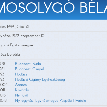
MOSOLYGÓ BÉL
tor, 1949. június 21.
yháza, 1972. szeptember 10.
gyházi Egyházmegye
ltész Borbála
1978
Budapest-Buda
981
Budapest-Csepel
993
Hodász
993
Hodászi Cigány Egyházközség
2004
Anarcs
011
Kisvárda
2015
Nyírlövő
2018
Nyíregyházi Egyházmegye Püspöki Hivatala