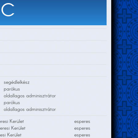
NC
segédlelkész
parókus
oldallagos adminisztrátor
parókus
oldallagos adminisztrátor
resi Kerület
esperes
eresi Kerület
esperes
esi Kerület
esperes