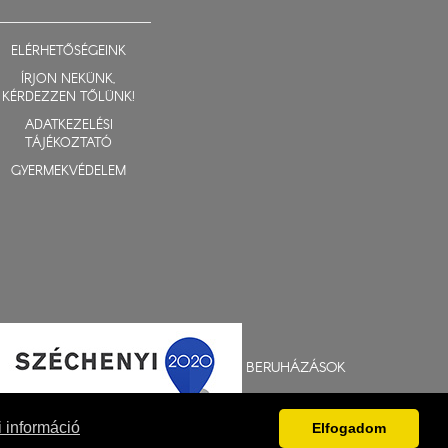
ELÉRHETŐSÉGEINK
ÍRJON NEKÜNK,
KÉRDEZZEN TŐLÜNK!
ADATKEZELÉSI
TÁJÉKOZTATÓ
GYERMEKVÉDELEM
BERUHÁZÁSOK
 információ
Elfogadom
Fejlesztés: Gerner Attila, Zadubenszki Norbert