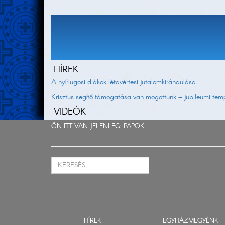
HÍREK
A nyírlugosi diákok létavértesi jutalomkirándulása
Krisztus segítő támogatása van mögöttünk – jubileumi t
VIDEÓK
ÖN ITT VAN JELENLEG:
PAPOK
HÍREK
EGYHÁZMEGYÉNK