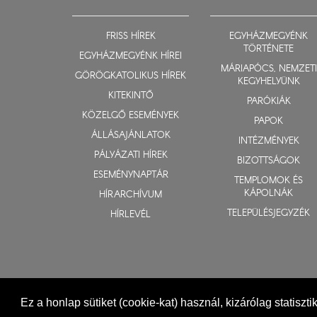
FRISS HÍREK
EGYHÁZMEGYÉNK
TÖRTÉNETE
EGYHÁZMEGYÉNK HÍREI
MÁRIAPÓCS, NEMZETI
GÖRÖGKATOLIKUS HÍREK
KEGYHELYÜNK
KITEKINTŐ
PARÓKIÁK
KÖZELGŐ ESEMÉNYEK
PAPOK
ÁLLÁSAJÁNLATOK
INTÉZMÉNYEK
PÁLYÁZATI HÍREK
BIZOTTSÁGOK
ESEMÉNYNAPTÁR
TEMPLOMOK ÉS
KÁPOLNÁK
HÍRARCHÍVUM
TELEPÜLÉSJEGYZÉK
HÍRLEVÉL
Ez a honlap sütiket (cookie-kat) használ, kizárólag statiszt
© 2015-2026 Nyíregyházi Egyházmegye