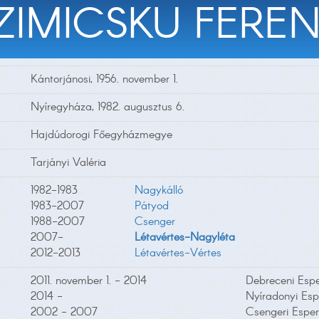
ZIMICSKU FERE
Kántorjánosi, 1956. november 1.
Nyíregyháza, 1982. augusztus 6.
Hajdúdorogi Főegyházmegye
Tarjányi Valéria
1982-1983
Nagykálló
1983-2007
Pátyod
1988-2007
Csenger
2007-
Létavértes-Nagyléta
2012-2013
Létavértes-Vértes
2011. november 1. - 2014
Debreceni Espe
2014 -
Nyíradonyi Esp
2002 - 2007
Csengeri Esper