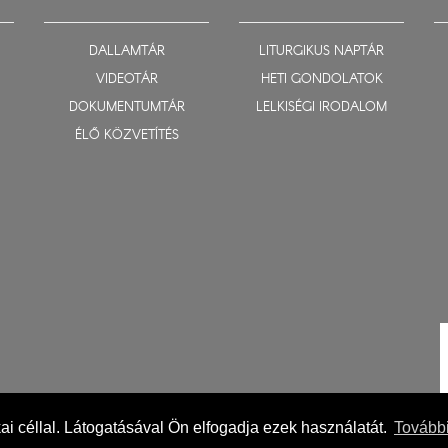
DALLAMTÁR
LITURGIKUS NAPTÁR
VIDEOTÁR
HETI GONDOLATOK
DOKUMENTUMTÁR
LELKISÉGI IRODALOM
ÉLŐ KÖZVETÍTÉS
ikai céllal. Látogatásával Ön elfogadja ezek használatát.
További
Impresszum