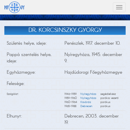
Toggl
naviga
DR. KORCSINSZKY GYÖRGY
Születés helye, ideje:
Penészlek, 1917. december 10.
Pappá szentelés helye,
Nyíregyháza, 1945. december
ideje:
9.
Egyházmegye:
Hajdúdorogi Főegyházmegye
Felesége:
Szolgálat:
1946-1959
Nyíregyháza
segédlelkész
1959-1960
Nyíregyháza
parókia vezető
1960-1964
Kisvárda
parókus
1965-1988
Debrecen
parókus
Elhunyt:
Debrecen, 2003. december
19.