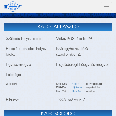
Toggl
naviga
KALOTAI LÁSZLÓ
Születés helye, ideje:
Véke, 1932. április 29.
Pappá szentelés helye,
Nyíregyháza, 1956.
ideje:
szeptember 2.
Egyházmegye:
Hajdúdorogi Főegyházmegye
Felesége:
Szolgálat:
1956-1958
Kölcse
szervezőlelkész
1958-1961
Újfehértó
segédlelkész
1961-1966
Csegöld
parókus
Elhunyt:
, 1996. március 7.
KAPCSOLÓDÓ