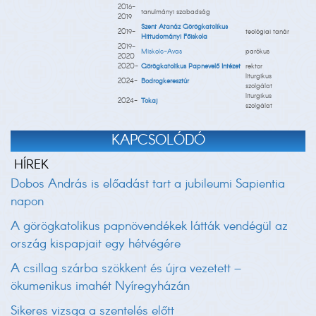
2016-
tanulmányi szabadság
2019
Szent Atanáz Görögkatolikus
2019-
teológiai tanár
Hittudományi Főiskola
2019-
Miskolc-Avas
parókus
2020
2020-
Görögkatolikus Papnevelő Intézet
rektor
liturgikus
2024-
Bodrogkeresztúr
szolgálat
liturgikus
2024-
Tokaj
szolgálat
KAPCSOLÓDÓ
HÍREK
Dobos András is előadást tart a jubileumi Sapientia
napon
A görögkatolikus papnövendékek látták vendégül az
ország kispapjait egy hétvégére
A csillag szárba szökkent és újra vezetett –
ökumenikus imahét Nyíregyházán
Sikeres vizsga a szentelés előtt