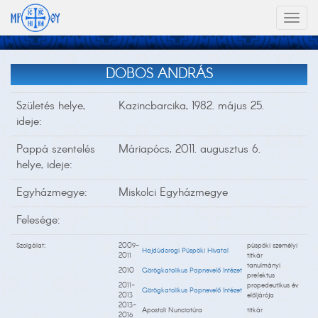
Toggl
naviga
DOBOS ANDRÁS
Születés helye,
Kazincbarcika, 1982. május 25.
ideje:
Pappá szentelés
Máriapócs, 2011. augusztus 6.
helye, ideje:
Egyházmegye:
Miskolci Egyházmegye
Felesége:
Szolgálat:
2009-
püspöki személyi
Hajdúdorogi Püspöki Hivatal
2011
titkár
tanulmányi
2010
Görögkatolikus Papnevelő Intézet
prefektus
2011-
propedeutikus év
Görögkatolikus Papnevelő Intézet
2013
elöljárója
2013-
Apostoli Nunciatúra
titkár
2016