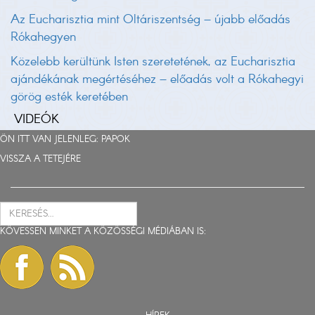
Az Eucharisztia mint Oltáriszentség – újabb előadás
Rókahegyen
Közelebb kerültünk Isten szeretetének, az Eucharisztia
ajándékának megértéséhez – előadás volt a Rókahegyi
görög esték keretében
VIDEÓK
ÖN ITT VAN JELENLEG:
PAPOK
VISSZA A TETEJÉRE
KÖVESSEN MINKET A KÖZÖSSÉGI MÉDIÁBAN IS: