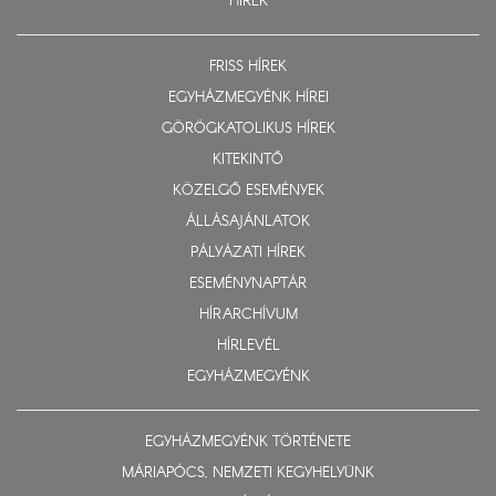
HÍREK
FRISS HÍREK
EGYHÁZMEGYÉNK HÍREI
GÖRÖGKATOLIKUS HÍREK
KITEKINTŐ
KÖZELGŐ ESEMÉNYEK
ÁLLÁSAJÁNLATOK
PÁLYÁZATI HÍREK
ESEMÉNYNAPTÁR
HÍRARCHÍVUM
HÍRLEVÉL
EGYHÁZMEGYÉNK
EGYHÁZMEGYÉNK TÖRTÉNETE
MÁRIAPÓCS, NEMZETI KEGYHELYÜNK