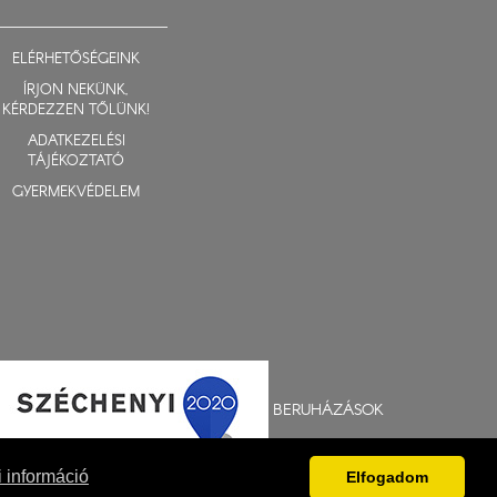
ELÉRHETŐSÉGEINK
ÍRJON NEKÜNK,
KÉRDEZZEN TŐLÜNK!
ADATKEZELÉSI
TÁJÉKOZTATÓ
GYERMEKVÉDELEM
BERUHÁZÁSOK
 információ
Elfogadom
Fejlesztés: Gerner Attila, Zadubenszki Norbert