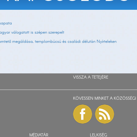
csapata
agyar válogatott is szépen szerepelt
plomtető megáldása, templombúcsú és családi délután Nyírteleken
VISSZA A TETEJÉRE
KÖVESSEN MINKET A KÖZÖSSÉGI 
MÉDIATÁR
LELKISÉG