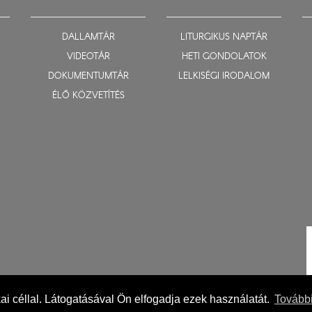
DALLAMTÁR
LITURGIKUS NAPTÁR
VIDEOTÁR
HETI GONDOLATOK
DOKUMENTUMTÁR
LELKISÉGI IRODALOM
ÉLŐ KÖZVETÍTÉS
ikai céllal. Látogatásával Ön elfogadja ezek használatát.
További
Impresszum