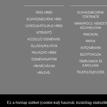
FRISS HÍREK
EGYHÁZMEGYÉNK
TÖRTÉNETE
EGYHÁZMEGYÉNK HÍREI
MÁRIAPÓCS, NEMZETI
GÖRÖGKATOLIKUS HÍREK
KEGYHELYÜNK
KITEKINTŐ
PARÓKIÁK
KÖZELGŐ ESEMÉNYEK
PAPOK
ÁLLÁSAJÁNLATOK
INTÉZMÉNYEK
PÁLYÁZATI HÍREK
BIZOTTSÁGOK
ESEMÉNYNAPTÁR
TEMPLOMOK ÉS
KÁPOLNÁK
HÍRARCHÍVUM
TELEPÜLÉSJEGYZÉK
HÍRLEVÉL
Ez a honlap sütiket (cookie-kat) használ, kizárólag statiszt
© 2015-2026 Nyíregyházi Egyházmegye