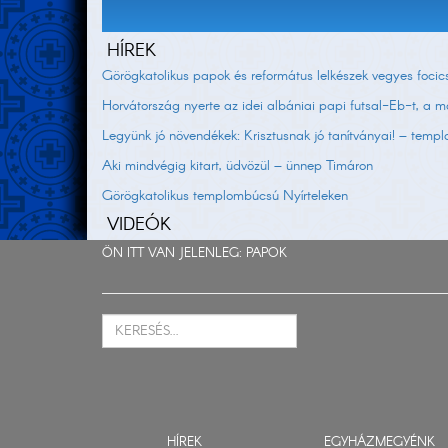
HÍREK
Görögkatolikus papok és református lelkészek vegyes foci
Horvátország nyerte az idei albániai papi futsal-Eb-t, a m
Legyünk jó növendékek: Krisztusnak jó tanítványai! – tem
Aki mindvégig kitart, üdvözül – ünnep Timáron
Görögkatolikus templombúcsú Nyírteleken
VIDEÓK
ÖN ITT VAN JELENLEG:
PAPOK
HÍREK
EGYHÁZMEGYÉNK