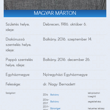
MAGYAR MÁRTON
Születés helye,
Debrecen, 1986. október 6.
ideje:
Diakónussá
Balkány, 2016. szeptember 14.
szentelés helye,
ideje:
Pappá szentelés
Balkány, 2016. december 26.
helye, ideje:
Egyházmegye:
Nyíregyházi Egyházmegye
Felesége:
dr. Nagy Bernadett
Szolgálat:
lelkipásztori
2016
Balkány
kisegítő
2016-
Balkány
segédlelkész
2017
2017-
Bátorliget
helyettes lelkész