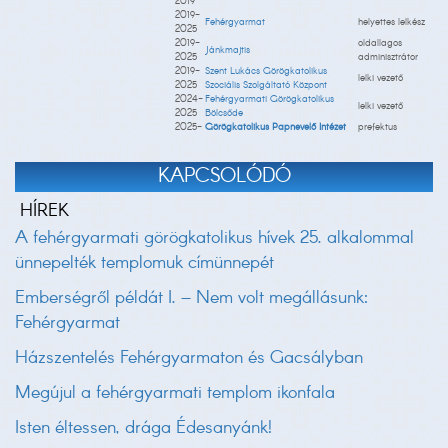
2019
2019-
Fehérgyarmat
helyettes lelkész
2025
2019-
oldallagos
Jánkmajtis
2025
adminisztrátor
2019-
Szent Lukács Görögkatolikus
lelki vezető
2025
Szociális Szolgáltató Központ
2024-
Fehérgyarmati Görögkatolikus
lelki vezető
2025
Bölcsőde
2025-
Görögkatolikus Papnevelő Intézet
prefektus
KAPCSOLÓDÓ
HÍREK
A fehérgyarmati görögkatolikus hívek 25. alkalommal
ünnepelték templomuk címünnepét
Emberségről példát I. – Nem volt megállásunk:
Fehérgyarmat
Házszentelés Fehérgyarmaton és Gacsályban
Megújul a fehérgyarmati templom ikonfala
Isten éltessen, drága Édesanyánk!