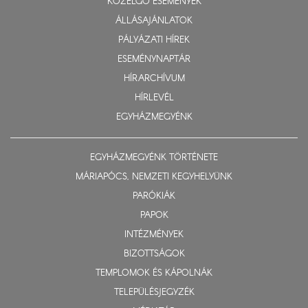
KÖZELGŐ ESEMÉNYEK
ÁLLÁSAJÁNLATOK
PÁLYÁZATI HÍREK
ESEMÉNYNAPTÁR
HÍRARCHÍVUM
HÍRLEVÉL
EGYHÁZMEGYÉNK
EGYHÁZMEGYÉNK TÖRTÉNETE
MÁRIAPÓCS, NEMZETI KEGYHELYÜNK
PARÓKIÁK
PAPOK
INTÉZMÉNYEK
BIZOTTSÁGOK
TEMPLOMOK ÉS KÁPOLNÁK
TELEPÜLÉSJEGYZÉK