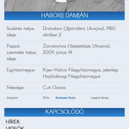
HABORIJ DAMJÁN
Születés helye,
Drohobics (Дрогобич, Ukrajna), 1980.
ideje:
október 2.
Pappá
Zarvanytsia (Зарваниця, Ukrajna),
szentelés helye,
2009. június 14.
ideje:
Egyházmegye:
Kijev-Halicsi Főegyházmegye, jelenleg:
Hajdúdorogi Főegyházmegye
Felesége:
Cuh Oxana
Szolgálat:
2016-
Budapest-Buda
kisegítő lelkész
KAPCSOLÓDÓ
HÍREK