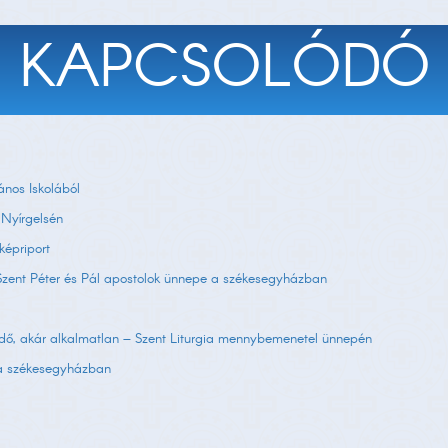
KAPCSOLÓDÓ
ános Iskolából
 Nyírgelsén
képriport
 Szent Péter és Pál apostolok ünnepe a székesegyházban
idő, akár alkalmatlan – Szent Liturgia mennybemenetel ünnepén
s a székesegyházban