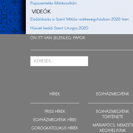
Papszentelés Mátészalkán
VIDEÓK
Elsőáldozás a Szent Miklós-székesegyházban 2022-ben
Húsvét keddi Szent Liturgia 2020
ÖN ITT VAN JELENLEG:
PAPOK
HÍREK
EGYHÁZMEGYÉNK
FRISS HÍREK
EGYHÁZMEGYÉNK
TÖRTÉNETE
EGYHÁZMEGYÉNK HÍREI
MÁRIAPÓCS, NEMZETI
GÖRÖGKATOLIKUS HÍREK
KEGYHELYÜNK