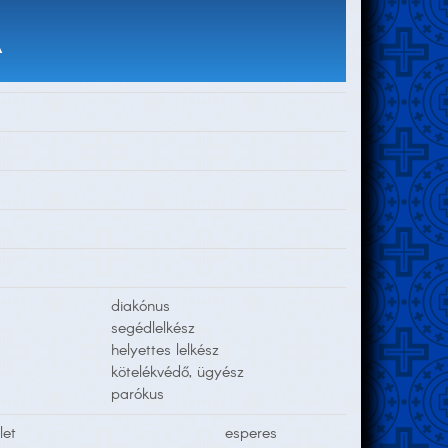
A
diakónus
segédlelkész
helyettes lelkész
kötelékvédő, ügyész
parókus
let
esperes