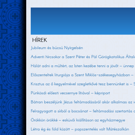
HÍREK
Jubileum és búcsú Nyírgelsén
Adventi hírcsokor a Szent Péter és Pál Görögkatolikus Által
Hálát adni a múltért, az Isten kezébe tenni a jövőt – ünnep
Előszenteltek liturgiája a Szent Miklós-székesegyházban – 
Krisztus az ő kegyelmével szegletkővé tesz bennünket is –
Pünkösdi előesti vecsernye lítiával – képriport
Bátran beszéljünk Jézus feltámadásáról akár alkalmas az 
Felragyogott a sírból a bocsánat – feltámadási szertartá
Örökkön örökké – esküvői kiállításon az egyházmegye
Létra ég és föld között – papszentelés volt Mátészalkán