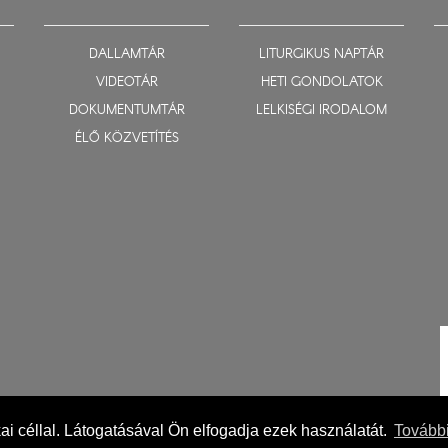
DALLAMTÁR
LITURGIKUS NAPTÁR
VIDEOTÁR
HETI GONDOLATOK
DOKUMENTUMTÁR
LELKISÉGI IRODALOM
ÉLŐ KÖZVETÍTÉS
ikai céllal. Látogatásával Ön elfogadja ezek használatát.
További
Impresszum