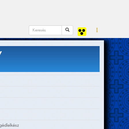
Y
gédlelkész