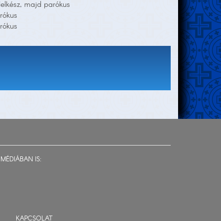
 lelkész, majd parókus
rókus
rókus
MÉDIÁBAN IS:
KAPCSOLAT