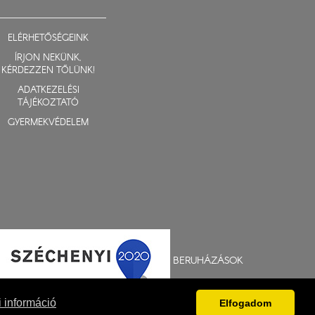
ELÉRHETŐSÉGEINK
ÍRJON NEKÜNK,
KÉRDEZZEN TŐLÜNK!
ADATKEZELÉSI
TÁJÉKOZTATÓ
GYERMEKVÉDELEM
BERUHÁZÁSOK
 információ
Elfogadom
Fejlesztés: Gerner Attila, Zadubenszki Norbert