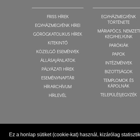
FRISS HÍREK
EGYHÁZMEGYÉNK
TÖRTÉNETE
EGYHÁZMEGYÉNK HÍREI
MÁRIAPÓCS, NEMZETI
GÖRÖGKATOLIKUS HÍREK
KEGYHELYÜNK
KITEKINTŐ
PARÓKIÁK
KÖZELGŐ ESEMÉNYEK
PAPOK
ÁLLÁSAJÁNLATOK
INTÉZMÉNYEK
PÁLYÁZATI HÍREK
BIZOTTSÁGOK
ESEMÉNYNAPTÁR
TEMPLOMOK ÉS
KÁPOLNÁK
HÍRARCHÍVUM
TELEPÜLÉSJEGYZÉK
HÍRLEVÉL
Ez a honlap sütiket (cookie-kat) használ, kizárólag statiszt
© 2015-2026 Nyíregyházi Egyházmegye