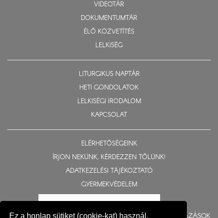
VIDEOTÁR
DOKUMENTUMTÁR
ÉLŐ KÖZVETÍTÉS
LELKISÉG
LITURGIKUS NAPTÁR
HETI GONDOLATOK
LELKISÉGI IRODALOM
KAPCSOLAT
ELÉRHETŐSÉGEINK
ÍRJON NEKÜNK, KÉRDEZZEN TŐLÜNK!
ADATKEZELÉSI TÁJÉKOZTATÓ
GYERMEKVÉDELEM
BERUHÁZÁSOK
Ez a honlap sütiket (cookie-kat) használ,