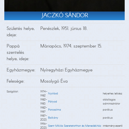
JACZKÓ SÁNDOR
Születés helye,
Penészlek, 1951. június 18.
ideje:
Pappá
Máriapócs, 1974. szeptember 15.
szentelés
helye, ideje:
Egyházmegye:
Nyíregyházi Egyházmegye
Felesége:
Mosolygó Éva
Szolgálat:
1974-
Nyírlövő
helyettes lelkész
1982
1982-
oldallagos
Pátyod
1983
adminisztrátor
1982-
Porcsalma
parókus
1987
1987-
Balkány
parókus
2023
1996-
Szent Miklós Szeretetotthon és Menedékház
intézményvezető
2023