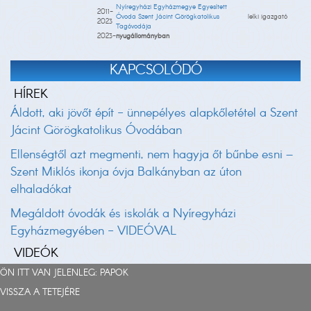
Nyíregyházi Egyházmegye Egyesített
2011-
Óvoda Szent Jácint Görögkatolikus
lelki igazgató
2023
Tagóvodája
2023-
nyugállományban
KAPCSOLÓDÓ
HÍREK
Áldott, aki jövőt épít - ünnepélyes alapkőletétel a Szent
Jácint Görögkatolikus Óvodában
Ellenségtől azt megmenti, nem hagyja őt bűnbe esni –
Szent Miklós ikonja óvja Balkányban az úton
elhaladókat
Megáldott óvodák és iskolák a Nyíregyházi
Egyházmegyében - VIDEÓVAL
VIDEÓK
ÖN ITT VAN JELENLEG:
PAPOK
VISSZA A TETEJÉRE