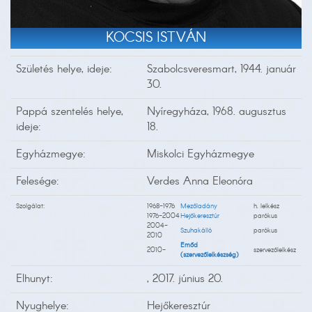
KOCSIS ISTVÁN
Születés helye, ideje:
Szabolcsveresmart, 1944. január
30.
Pappá szentelés helye,
Nyíregyháza, 1968. augusztus
ideje:
18.
Egyházmegye:
Miskolci Egyházmegye
Felesége:
Verdes Anna Eleonóra
Szolgálat:
1968-1976
Mezőladány
h. lelkész
1976-2004
Hejőkeresztúr
parókus
2004-
Szuhakálló
parókus
2010
Emőd
2010-
szervezőlelkész
(szervezőlelkészség)
Elhunyt:
, 2017. június 20.
Nyughelye:
Hejőkeresztúr