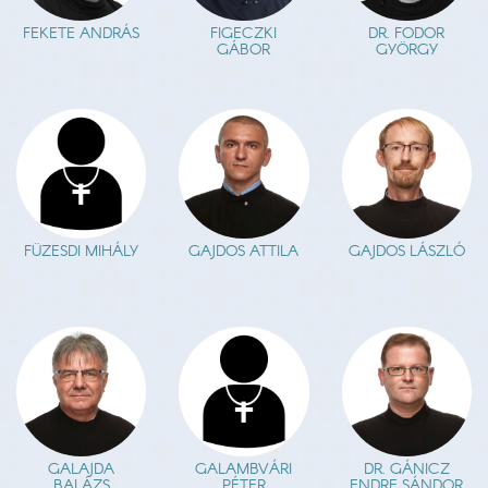
FEKETE ANDRÁS
FIGECZKI
DR. FODOR
GÁBOR
GYÖRGY
FÜZESDI MIHÁLY
GAJDOS ATTILA
GAJDOS LÁSZLÓ
GALAJDA
GALAMBVÁRI
DR. GÁNICZ
BALÁZS
PÉTER
ENDRE SÁNDOR