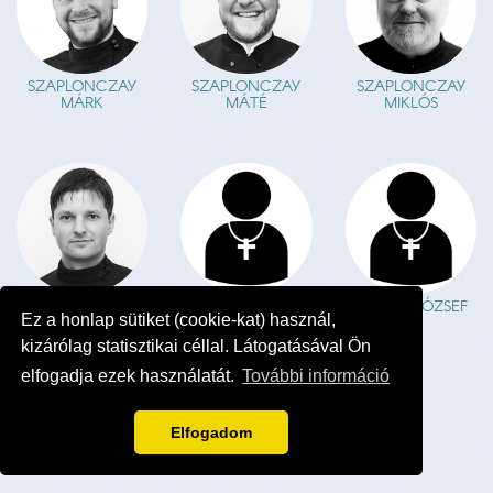
SZAPLONCZAY
SZAPLONCZAY
SZAPLONCZAY
MÁRK
MÁTÉ
MIKLÓS
DR. SZARKA
DR. SZARKA
SZARKA JÓZSEF
Ez a honlap sütiket (cookie-kat) használ,
GERGELY
JÁNOS
kizárólag statisztikai céllal. Látogatásával Ön
elfogadja ezek használatát.
További információ
Elfogadom