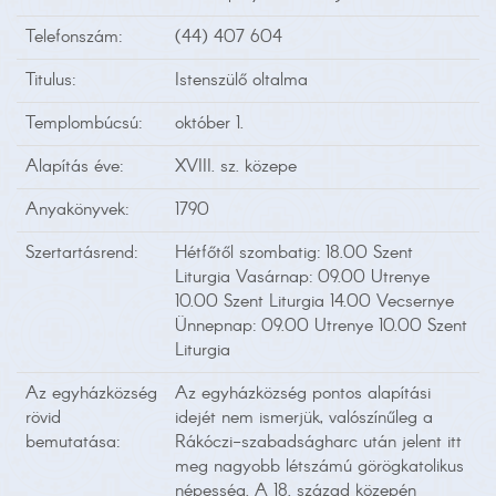
Telefonszám:
(44) 407 604
Titulus:
Istenszülő oltalma
Templombúcsú:
október 1.
Alapítás éve:
XVIII. sz. közepe
Anyakönyvek:
1790
Szertartásrend:
Hétfőtől szombatig: 18.00 Szent
Liturgia Vasárnap: 09.00 Utrenye
10.00 Szent Liturgia 14.00 Vecsernye
Ünnepnap: 09.00 Utrenye 10.00 Szent
Liturgia
Az egyházközség
Az egyházközség pontos alapítási
rövid
idejét nem ismerjük, valószínűleg a
bemutatása:
Rákóczi-szabadságharc után jelent itt
meg nagyobb létszámú görögkatolikus
népesség. A 18. század közepén