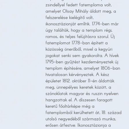
zsindellyel fedett fatemploma volt,
amelyet Olsay Mihály áldott meg, a
felszerelése kielégítő volt,
ikonosztázionját említik. 1774-ben már
úgy találták, hogy a templom régi,
romos, és teljes felújításra szorul. Új
fatemplomot 1778-ban épített a
közösség önerőből, mivel a kegyúri
jogokat senki sem gyakorolta. A hívek
1795-ben gyűjtést kezdeményeztek új
templom építésére, amelyet 1806-ban
hivatalosan kérvényeztek. A kész
épületet 1812. október 11-én áldották
meg, ünnepélyes keretek között, a
szónoklatok magyar és ruszin nyelven
hangzottak el. A díszesen faragott
keretű főoltárképe még a
fatemplomból kerülhetett át, 18. század
utolsó negyedéből származó munka,
erősen átfestve. Ikonosztázionja a