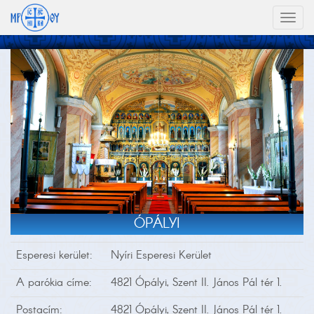
Toggl
naviga
ÓPÁLYI
Esperesi kerület:
Nyíri Esperesi Kerület
A parókia címe:
4821 Ópályi, Szent II. János Pál tér 1.
Postacím:
4821 Ópályi, Szent II. János Pál tér 1.