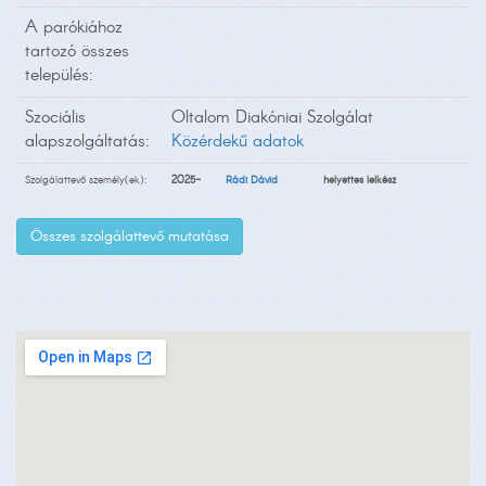
A parókiához
tartozó összes
település:
Szociális
Oltalom Diakóniai Szolgálat
alapszolgáltatás:
Közérdekű adatok
Szolgálattevő személy(ek):
2025-
Rádi Dávid
helyettes lelkész
Összes szolgálattevő mutatása