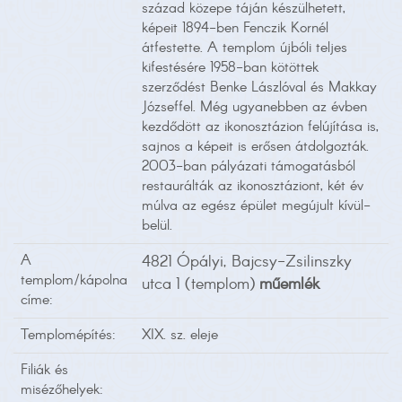
század közepe táján készülhetett,
képeit 1894-ben Fenczik Kornél
átfestette. A templom újbóli teljes
kifestésére 1958-ban kötöttek
szerződést Benke Lászlóval és Makkay
Józseffel. Még ugyanebben az évben
kezdődött az ikonosztázion felújítása is,
sajnos a képeit is erősen átdolgozták.
2003-ban pályázati támogatásból
restaurálták az ikonosztáziont, két év
múlva az egész épület megújult kívül-
belül.
A
4821 Ópályi, Bajcsy-Zsilinszky
templom/kápolna
utca 1 (templom)
műemlék
címe:
Templomépítés:
XIX. sz. eleje
Filiák és
misézőhelyek: