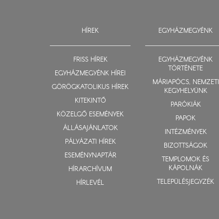
HÍREK
EGYHÁZMEGYÉNK
FRISS HÍREK
EGYHÁZMEGYÉNK
TÖRTÉNETE
EGYHÁZMEGYÉNK HÍREI
MÁRIAPÓCS, NEMZETI
GÖRÖGKATOLIKUS HÍREK
KEGYHELYÜNK
KITEKINTŐ
PARÓKIÁK
KÖZELGŐ ESEMÉNYEK
PAPOK
ÁLLÁSAJÁNLATOK
INTÉZMÉNYEK
PÁLYÁZATI HÍREK
BIZOTTSÁGOK
ESEMÉNYNAPTÁR
TEMPLOMOK ÉS
KÁPOLNÁK
HÍRARCHÍVUM
TELEPÜLÉSJEGYZÉK
HÍRLEVÉL