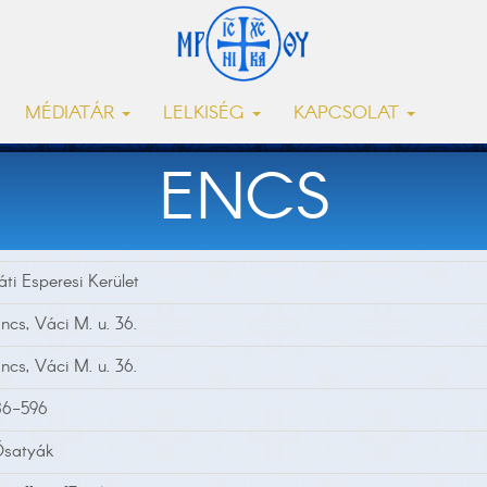
MÉDIATÁR
LELKISÉG
KAPCSOLAT
ENCS
ti Esperesi Kerület
cs, Váci M. u. 36.
cs, Váci M. u. 36.
86-596
Ősatyák