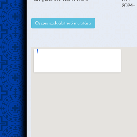
2024-
Összes szolgálattevő mutatása