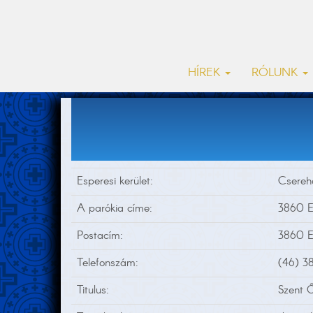
HÍREK
RÓLUNK
Esperesi kerület:
Cserehá
A parókia címe:
3860 En
Postacím:
3860 En
Telefonszám:
(46) 3
Titulus:
Szent 