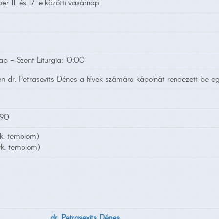
r 11. és 17-e közötti vasárnap
p - Szent Liturgia: 10:00
en dr. Petrasevits Dénes a hívek számára kápolnát rendezett be 
990
rk. templom)
rk. templom)
dr. Petrasevits Dénes