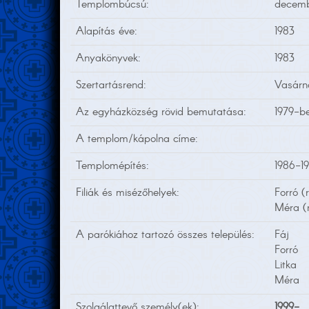
Templombúcsú:
decembe
Alapítás éve:
1983
Anyakönyvek:
1983
Szertartásrend:
Vasárna
Az egyházközség rövid bemutatása:
1979-b
A templom/kápolna címe:
Templomépítés:
1986-1
Filiák és misézőhelyek:
Forró (
Méra (
A parókiához tartozó összes település:
Fáj
Forró
Litka
Méra
Szolgálattevő személy(ek):
1999-