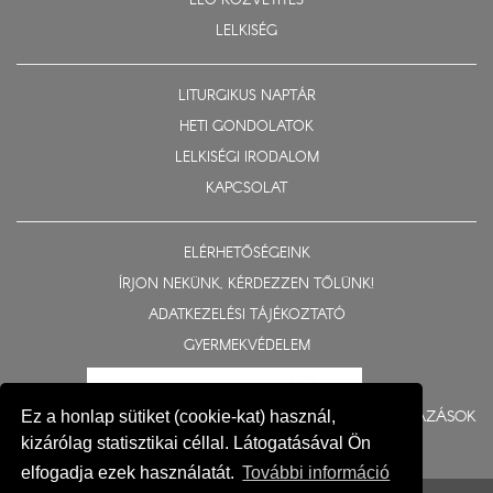
ÉLŐ KÖZVETÍTÉS
LELKISÉG
LITURGIKUS NAPTÁR
HETI GONDOLATOK
LELKISÉGI IRODALOM
KAPCSOLAT
ELÉRHETŐSÉGEINK
ÍRJON NEKÜNK, KÉRDEZZEN TŐLÜNK!
ADATKEZELÉSI TÁJÉKOZTATÓ
GYERMEKVÉDELEM
BERUHÁZÁSOK
Ez a honlap sütiket (cookie-kat) használ,
kizárólag statisztikai céllal. Látogatásával Ön
elfogadja ezek használatát.
További információ