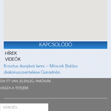
KAPCSOLÓDÓ
HÍREK
VIDEÓK
Krisztus ikonjává lenni – Mincsik Balázs
diakónusszentelése Garadnán
ÖN ITT VAN JELENLEG:
PARÓKIÁK
VISSZA A TETEJÉRE