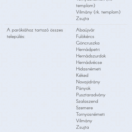
templom)
Vilmány (rk. templom)
Zsujta
A parókiához tartozó összes
Abaújvár
település:
Fulókércs
Göncruszka
Hernádpetri
Hernádszurdok
Hernádvécse
Hidasnémeti
Kéked
Novajidrány
Pányok
Pusztaradvány
Szalaszend
Szemere
Tornyosnémeti
Vilmány
Zsujta