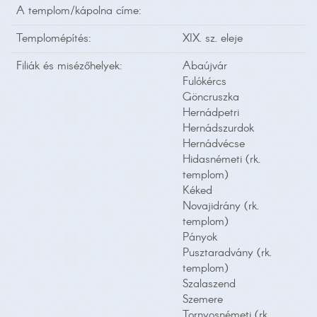
A templom/kápolna címe:
Templomépítés:
XIX. sz. eleje
Filiák és misézőhelyek:
Abaújvár
Fulókércs
Göncruszka
Hernádpetri
Hernádszurdok
Hernádvécse
Hidasnémeti (rk.
templom)
Kéked
Novajidrány (rk.
templom)
Pányok
Pusztaradvány (rk.
templom)
Szalaszend
Szemere
Tornyosnémeti (rk.