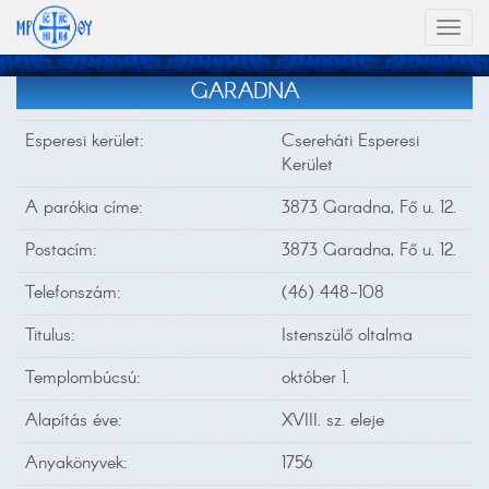
Toggl
naviga
GARADNA
Esperesi kerület:
Csereháti Esperesi
Kerület
A parókia címe:
3873 Garadna, Fő u. 12.
Postacím:
3873 Garadna, Fő u. 12.
Telefonszám:
(46) 448-108
Titulus:
Istenszülő oltalma
Templombúcsú:
október 1.
Alapítás éve:
XVIII. sz. eleje
Anyakönyvek:
1756