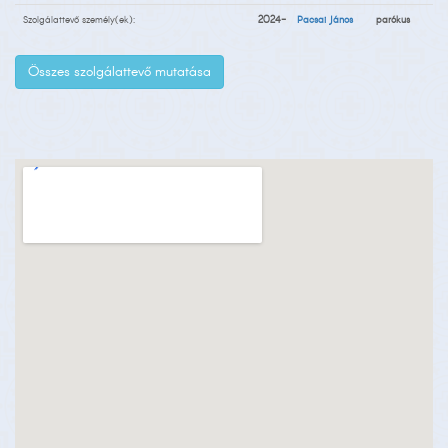
Szolgálattevő személy(ek):
2024-
Pacsai János
parókus
Összes szolgálattevő mutatása