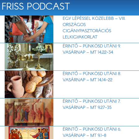
FRISS PODCAST
EGY LÉPÉSSEL KÖZELEBB – VIII.
ORSZÁGOS
CIGÁNYPASZTORÁCIÓS
LELKIGYAKORLAT
ÉRINTŐ – PÜNKÖSD UTÁNI 9.
VASÁRNAP – MT 14,22-34
ÉRINTŐ – PÜNKÖSD UTÁNI 8.
VASÁRNAP – MT 14,14-22
ÉRINTŐ – PÜNKÖSD UTÁNI 7.
VASÁRNAP – MT 9,27-35
ÉRINTŐ – PÜNKÖSD UTÁNI 6.
VASÁRNAP – MT 9,1-8