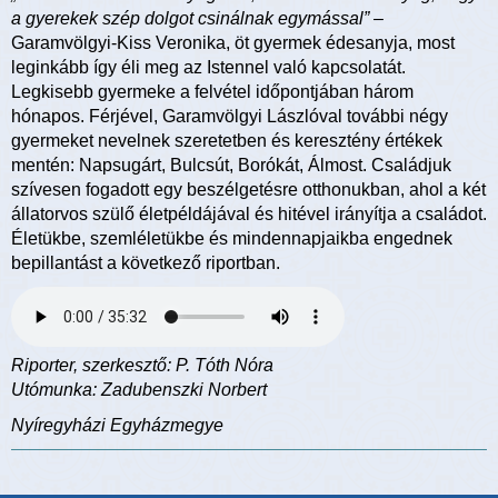
a gyerekek szép dolgot csinálnak egymással”
–
Garamvölgyi-Kiss Veronika, öt gyermek édesanyja, most
leginkább így éli meg az Istennel való kapcsolatát.
Legkisebb gyermeke a felvétel időpontjában három
hónapos. Férjével, Garamvölgyi Lászlóval további négy
gyermeket nevelnek szeretetben és keresztény értékek
mentén: Napsugárt, Bulcsút, Borókát, Álmost. Családjuk
szívesen fogadott egy beszélgetésre otthonukban, ahol a két
állatorvos szülő életpéldájával és hitével irányítja a családot.
Életükbe, szemléletükbe és mindennapjaikba engednek
bepillantást a következő riportban.
Riporter, szerkesztő: P. Tóth Nóra
Utómunka: Zadubenszki Norbert
Nyíregyházi Egyházmegye