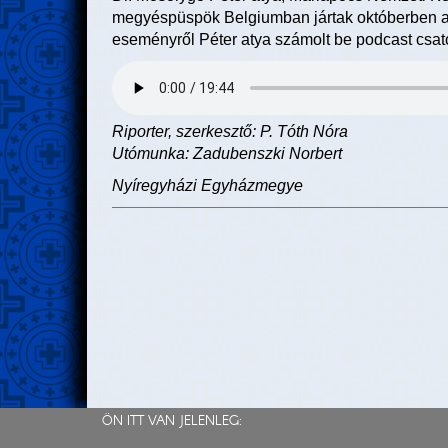
megyéspüspök Belgiumban jártak októberben az
eseményről Péter atya számolt be podcast csator
Riporter, szerkesztő: P. Tóth Nóra
Utómunka: Zadubenszki Norbert
Nyíregyházi Egyházmegye
ÖN ITT VAN JELENLEG: