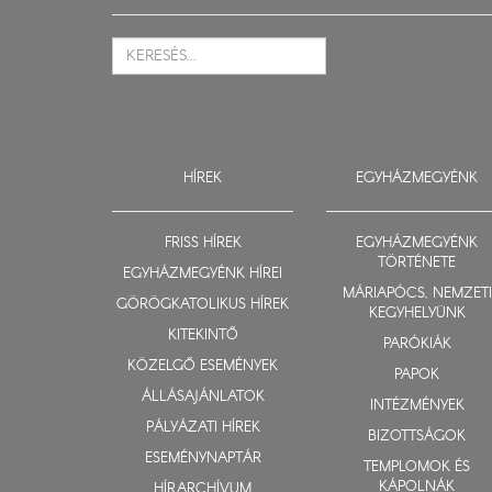
HÍREK
EGYHÁZMEGYÉNK
FRISS HÍREK
EGYHÁZMEGYÉNK
TÖRTÉNETE
EGYHÁZMEGYÉNK HÍREI
MÁRIAPÓCS, NEMZETI
GÖRÖGKATOLIKUS HÍREK
KEGYHELYÜNK
KITEKINTŐ
PARÓKIÁK
KÖZELGŐ ESEMÉNYEK
PAPOK
ÁLLÁSAJÁNLATOK
INTÉZMÉNYEK
PÁLYÁZATI HÍREK
BIZOTTSÁGOK
ESEMÉNYNAPTÁR
TEMPLOMOK ÉS
KÁPOLNÁK
HÍRARCHÍVUM