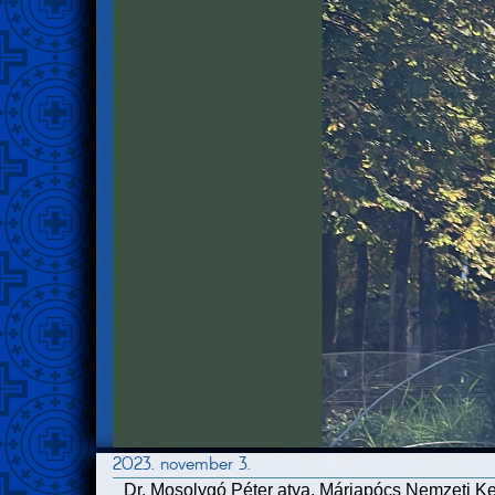
2023. november 3.
Dr. Mosolygó Péter atya, Máriapócs Nemzeti Ke