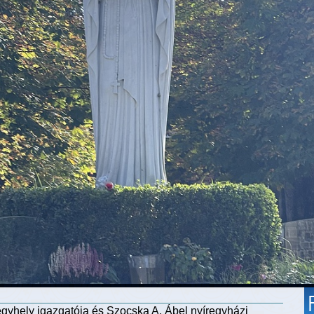
gyhely igazgatója és Szocska A. Ábel nyíregyházi