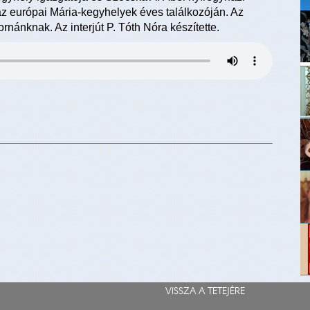
 európai Mária-kegyhelyek éves találkozóján. Az
nánknak. Az interjút P. Tóth Nóra készítette.
VISSZA A TETEJÉRE