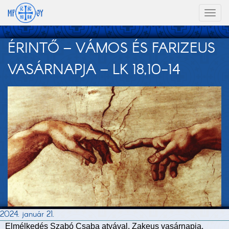
Toggl
naviga
ÉRINTŐ – VÁMOS ÉS FARIZEUS
VASÁRNAPJA – LK 18,10-14
2024. január 21.
Elmélkedés Szabó Csaba atyával. Zakeus vasárnapja,