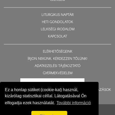
LITURGIKUS NAPTÁR
HETI GONDOLATOK
LELKISÉGI IRODALOM
KAPCSOLAT
ELÉRHETŐSÉGEINK
ÍRJON NEKÜNK, KÉRDEZZEN TŐLÜNK!
ADATKEZELÉSI TÁJÉKOZTATÓ
GYERMEKVÉDELEM
BERUHÁZÁSOK
Ez a honlap sütiket (cookie-kat) használ,
kizárólag statisztikai céllal. Látogatásával Ön
elfogadja ezek használatát.
További információ
© 2015-2026 Nyíregyházi Egyházmegye