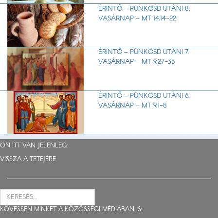
ÉRINTŐ – PÜNKÖSD UTÁNI 8.
VASÁRNAP – MT 14,14-22
ÉRINTŐ – PÜNKÖSD UTÁNI 7.
VASÁRNAP – MT 9,27-35
ÉRINTŐ – PÜNKÖSD UTÁNI 6.
VASÁRNAP – MT 9,1-8
ÖN ITT VAN JELENLEG:
VISSZA A TETEJÉRE
KÖVESSEN MINKET A KÖZÖSSÉGI MÉDIÁBAN IS: