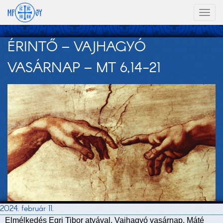
Toggl
naviga
ÉRINTŐ – VAJHAGYÓ
VASÁRNAP – MT 6,14-21
2024. február 11.
Elmélkedés Egri Tibor atyával. Vajhagyó vasárnap, Máté