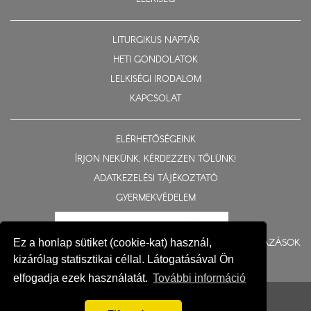
LITURGIKUS NAPTÁR
HETI GONDOLATOK
LELKISÉGI IRODALOM
KAPCSOLAT
ELÉRHETŐSÉGEINK
ÍRJON NEKÜNK, KÉRDEZZEN TŐLÜNK!
ADATKEZELÉSI TÁJÉKOZTATÓ
GYERMEKVÉDELEM
BERUHÁZÁSOK
Ez a honlap sütiket (cookie-kat) használ,
kizárólag statisztikai céllal. Látogatásával Ön
elfogadja ezek használatát.
További információ
© 2015-2026 Nyíregyházi Egyházmegye