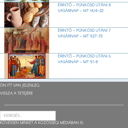
ÉRINTŐ – PÜNKÖSD UTÁNI 8.
VASÁRNAP – MT 14,14-22
ÉRINTŐ – PÜNKÖSD UTÁNI 7.
VASÁRNAP – MT 9,27-35
ÉRINTŐ – PÜNKÖSD UTÁNI 6.
VASÁRNAP – MT 9,1-8
ÖN ITT VAN JELENLEG:
VISSZA A TETEJÉRE
KÖVESSEN MINKET A KÖZÖSSÉGI MÉDIÁBAN IS: