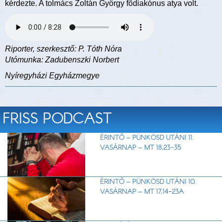
kérdezte. A tolmács Zoltán György fődiakónus atya volt.
Riporter, szerkesztő: P. Tóth Nóra
Utómunka: Zadubenszki Norbert
Nyíregyházi Egyházmegye
FRISS PODCAST
ÉRINTŐ – PÜNKÖSD UTÁNI 11.
VASÁRNAP – MT 18,23-35
ÉRINTŐ – PÜNKÖSD UTÁNI 10.
VASÁRNAP – MT 17,14-23A