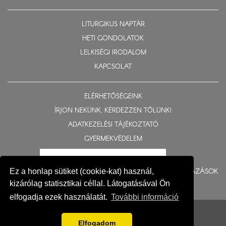
LITURGIKUS NAPTÁR
HETI GONDOLATOK
LELKISÉGI IRODALOM
KAPCSOLAT
ELÉRHETŐSÉGEINK
ÍRJON NEKÜNK, KÉRDEZZEN TŐLÜNK!
ADATKEZELÉSI TÁJÉKOZTATÓ
GYERMEKVÉDELEM
BERUHÁZÁSOK
Ez a honlap sütiket (cookie-kat) használ,
kizárólag statisztikai céllal. Látogatásával Ön
elfogadja ezek használatát.
További információ
© 2015-2026 Nyíregyházi Egyházmegye
Impresszum
Elfogadom