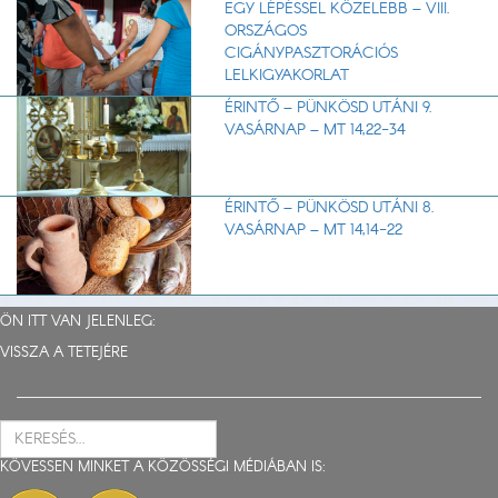
EGY LÉPÉSSEL KÖZELEBB – VIII.
ORSZÁGOS
CIGÁNYPASZTORÁCIÓS
LELKIGYAKORLAT
ÉRINTŐ – PÜNKÖSD UTÁNI 9.
VASÁRNAP – MT 14,22-34
ÉRINTŐ – PÜNKÖSD UTÁNI 8.
VASÁRNAP – MT 14,14-22
ÖN ITT VAN JELENLEG:
VISSZA A TETEJÉRE
KÖVESSEN MINKET A KÖZÖSSÉGI MÉDIÁBAN IS: