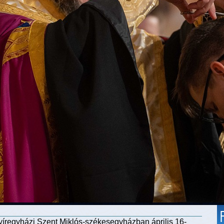
nyíregyházi Szent Miklós-székesegyházban április 16-