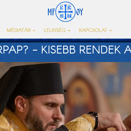
MÉDIATÁR
LELKISÉG
KAPCSOLAT
RPAP? - KISEBB RENDE