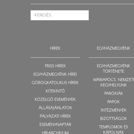
HÍREK
EGYHÁZMEGYÉNK
FRISS HÍREK
EGYHÁZMEGYÉNK
TÖRTÉNETE
EGYHÁZMEGYÉNK HÍREI
MÁRIAPÓCS, NEMZETI
GÖRÖGKATOLIKUS HÍREK
KEGYHELYÜNK
KITEKINTŐ
PARÓKIÁK
KÖZELGŐ ESEMÉNYEK
PAPOK
ÁLLÁSAJÁNLATOK
INTÉZMÉNYEK
PÁLYÁZATI HÍREK
BIZOTTSÁGOK
ESEMÉNYNAPTÁR
TEMPLOMOK ÉS
KÁPOLNÁK
HÍRARCHÍVUM