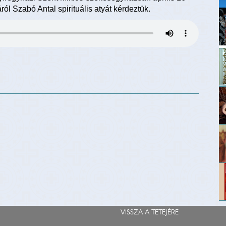
l Szabó Antal spirituális atyát kérdeztük.
VISSZA A TETEJÉRE