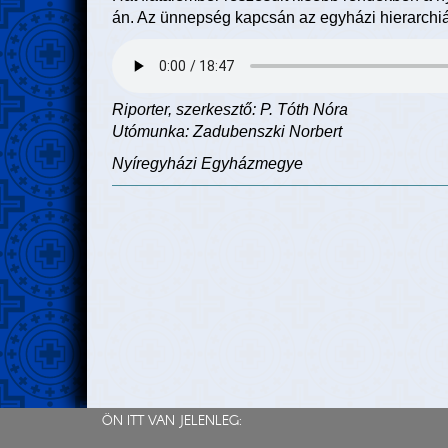
án. Az ünnepség kapcsán az egyházi hierarchiáró
Riporter, szerkesztő: P. Tóth Nóra
Utómunka: Zadubenszki Norbert
Nyíregyházi Egyházmegye
ÖN ITT VAN JELENLEG: