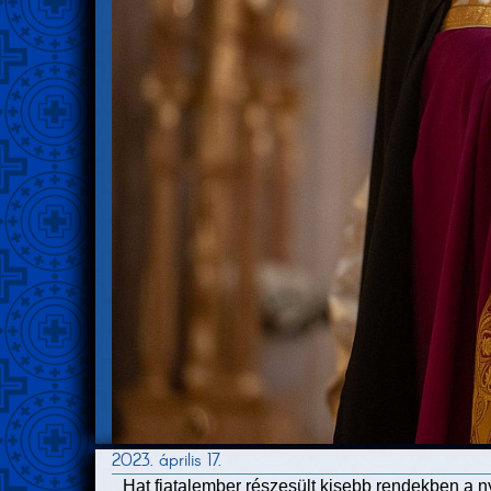
2023. április 17.
Hat fiatalember részesült kisebb rendekben a 