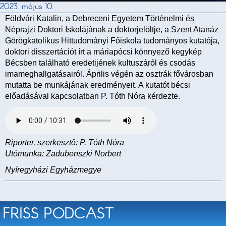
2023. május 10.
Földvári Katalin, a Debreceni Egyetem Történelmi és
Néprajzi Doktori Iskolájának a doktorjelöltje, a Szent Atanáz
Görögkatolikus Hittudományi Főiskola tudományos kutatója,
doktori disszertációt írt a máriapócsi könnyező kegykép
Bécsben található eredetijének kultuszáról és csodás
imameghallgatásairól. Április végén az osztrák fővárosban
mutatta be munkájának eredményeit. A kutatót bécsi
előadásával kapcsolatban P. Tóth Nóra kérdezte.
Riporter, szerkesztő: P. Tóth Nóra
Utómunka: Zadubenszki Norbert
Nyíregyházi Egyházmegye
FRISS PODCAST