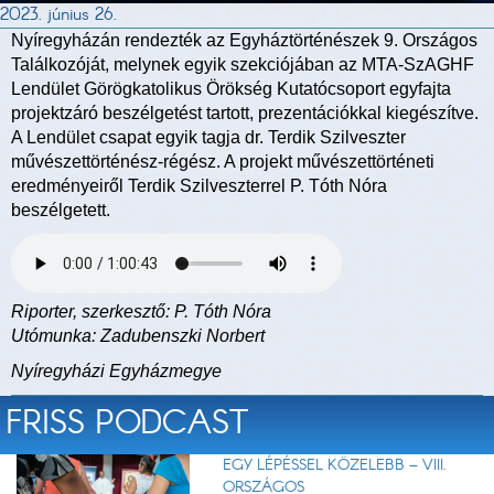
2023. június 26.
Nyíregyházán rendezték az Egyháztörténészek 9. Országos
Találkozóját, melynek egyik szekciójában az MTA-SzAGHF
Lendület Görögkatolikus Örökség Kutatócsoport egyfajta
projektzáró beszélgetést tartott, prezentációkkal kiegészítve.
A Lendület csapat egyik tagja dr. Terdik Szilveszter
művészettörténész-régész. A projekt művészettörténeti
eredményeiről Terdik Szilveszterrel P. Tóth Nóra
beszélgetett.
Riporter, szerkesztő: P. Tóth Nóra
Utómunka: Zadubenszki Norbert
Nyíregyházi Egyházmegye
FRISS PODCAST
EGY LÉPÉSSEL KÖZELEBB – VIII.
ORSZÁGOS