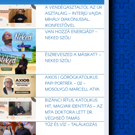
A VENDÉGASZTALTÓL AZ ÚR
ASZTALÁIG – INTERJÚ VAJDA
MIHÁLY DIAKÓNUSSAL,
IKONFESTŐVEL
VAN HOZZÁ ENERGIÁD? -
NEKED SZÓL!
ÉSZREVESZED A MÁSIKAT? –
NEKED SZÓL!
AXIOS | GÖRÖGKATOLIKUS
PAPI PORTRÉK - 02 -
MOSOLYGÓ MARCELL ATYA
BIZÁNCI RÍTUS, KATOLIKUS
HIT, MAGYAR IDENTITÁS – AZ
MTA DOKTORA LETT DR.
VÉGHSEŐ TAMÁS
TŰZ ÉS VÍZ – TALÁLKOZÁS