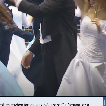
t és egyben fontos „esküvői szezon” a farsang, ez a