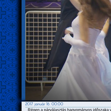
2017. január 16. 00:00
Régen a párválasztás hagyományos időszaka vol