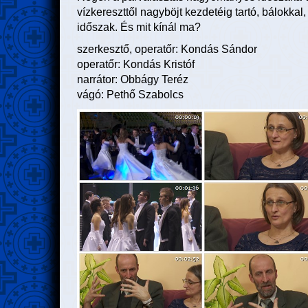
vízkereszttől nagyböjt kezdetéig tartó, bálokka
időszak. És mit kínál ma?
szerkesztő, operatőr: Kondás Sándor
operatőr: Kondás Kristóf
narrátor: Obbágy Teréz
vágó: Pethő Szabolcs