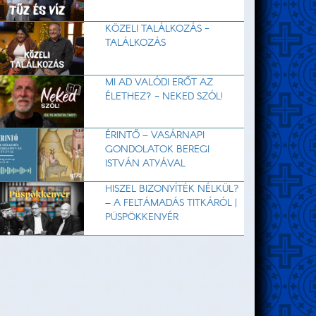
KÖZELI TALÁLKOZÁS -
TALÁLKOZÁS
MI AD VALÓDI ERŐT AZ
ÉLETHEZ? - NEKED SZÓL!
ÉRINTŐ – VASÁRNAPI
GONDOLATOK BEREGI
ISTVÁN ATYÁVAL
HISZEL BIZONYÍTÉK NÉLKÜL?
– A FELTÁMADÁS TITKÁRÓL |
PÜSPÖKKENYÉR