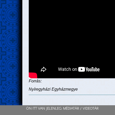
Forrás:
Nyíregyházi Egyházmegye
ÖN ITT VAN JELENLEG: MÉDIATÁR /
VIDEOTÁR