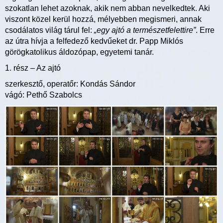
szokatlan lehet azoknak, akik nem abban nevelkedtek. Aki
viszont közel kerül hozzá, mélyebben megismeri, annak
csodálatos világ tárul fel:
„egy ajtó a természetfelettire”
. Erre
az útra hívja a felfedező kedvűeket dr. Papp Miklós
görögkatolikus áldozópap, egyetemi tanár.
1. rész – Az ajtó
szerkesztő, operatőr: Kondás Sándor
vágó: Pethő Szabolcs