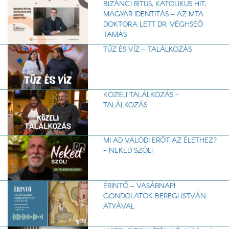
BIZÁNCI RÍTUS, KATOLIKUS HIT,
MAGYAR IDENTITÁS – AZ MTA
DOKTORA LETT DR. VÉGHSEŐ
TAMÁS
TŰZ ÉS VÍZ – TALÁLKOZÁS
KÖZELI TALÁLKOZÁS -
TALÁLKOZÁS
MI AD VALÓDI ERŐT AZ ÉLETHEZ?
- NEKED SZÓL!
ÉRINTŐ – VASÁRNAPI
GONDOLATOK BEREGI ISTVÁN
ATYÁVAL