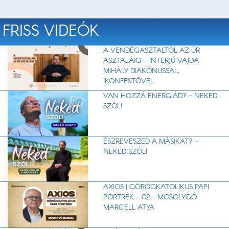
FRISS VIDEÓK
A VENDÉGASZTALTÓL AZ ÚR
ASZTALÁIG – INTERJÚ VAJDA
MIHÁLY DIAKÓNUSSAL,
IKONFESTŐVEL
VAN HOZZÁ ENERGIÁD? - NEKED
SZÓL!
ÉSZREVESZED A MÁSIKAT? –
NEKED SZÓL!
AXIOS | GÖRÖGKATOLIKUS PAPI
PORTRÉK - 02 - MOSOLYGÓ
MARCELL ATYA