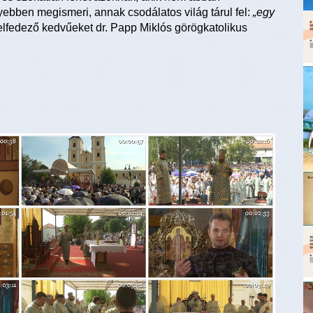
yebben megismeri, annak csodálatos világ tárul fel:
„egy
 felfedező kedvűeket dr. Papp Miklós görögkatolikus