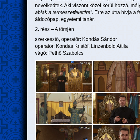
nevelkedtek. Aki viszont közel kerül hozzá, mél
ablak a természetfelettire”
. Erre az útra hívja a
áldozópap, egyetemi tanár.
2. rész – A tömjén
szerkesztő, operatőr: Kondás Sándor
operatőr: Kondás Kristóf, Linzenbold Attila
vágó: Pethő Szabolcs