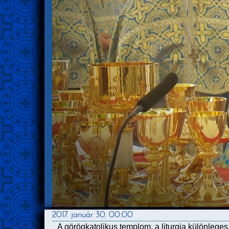
2017. január 30. 00:00
A görögkatolikus templom, a liturgia különlege