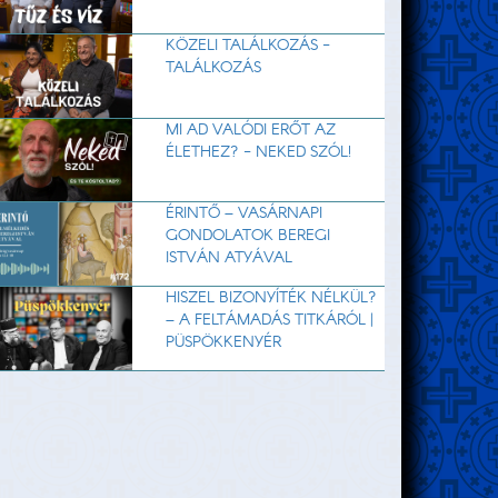
KÖZELI TALÁLKOZÁS -
TALÁLKOZÁS
MI AD VALÓDI ERŐT AZ
ÉLETHEZ? - NEKED SZÓL!
ÉRINTŐ – VASÁRNAPI
GONDOLATOK BEREGI
ISTVÁN ATYÁVAL
HISZEL BIZONYÍTÉK NÉLKÜL?
– A FELTÁMADÁS TITKÁRÓL |
PÜSPÖKKENYÉR