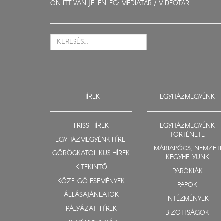
ÖN ITT VAN JELENLEG: MÉDIATÁR /
VIDEOTÁR
HÍREK
EGYHÁZMEGYÉNK
FRISS HÍREK
EGYHÁZMEGYÉNK
TÖRTÉNETE
EGYHÁZMEGYÉNK HÍREI
MÁRIAPÓCS, NEMZETI
GÖRÖGKATOLIKUS HÍREK
KEGYHELYÜNK
KITEKINTŐ
PARÓKIÁK
KÖZELGŐ ESEMÉNYEK
PAPOK
ÁLLÁSAJÁNLATOK
INTÉZMÉNYEK
PÁLYÁZATI HÍREK
BIZOTTSÁGOK