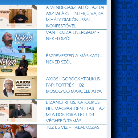
A VENDÉGASZTALTÓL AZ ÚR
ASZTALÁIG – INTERJÚ VAJDA
MIHÁLY DIAKÓNUSSAL,
IKONFESTŐVEL
VAN HOZZÁ ENERGIÁD? -
NEKED SZÓL!
ÉSZREVESZED A MÁSIKAT? –
NEKED SZÓL!
AXIOS | GÖRÖGKATOLIKUS
PAPI PORTRÉK - 02 -
MOSOLYGÓ MARCELL ATYA
BIZÁNCI RÍTUS, KATOLIKUS
HIT, MAGYAR IDENTITÁS – AZ
MTA DOKTORA LETT DR.
VÉGHSEŐ TAMÁS
TŰZ ÉS VÍZ – TALÁLKOZÁS