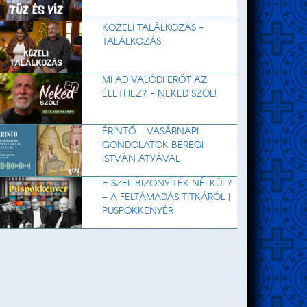
KÖZELI TALÁLKOZÁS -
TALÁLKOZÁS
MI AD VALÓDI ERŐT AZ
ÉLETHEZ? - NEKED SZÓL!
ÉRINTŐ – VASÁRNAPI
GONDOLATOK BEREGI
ISTVÁN ATYÁVAL
HISZEL BIZONYÍTÉK NÉLKÜL?
– A FELTÁMADÁS TITKÁRÓL |
PÜSPÖKKENYÉR