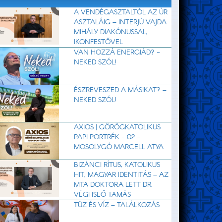
A VENDÉGASZTALTÓL AZ ÚR
ASZTALÁIG – INTERJÚ VAJDA
MIHÁLY DIAKÓNUSSAL,
IKONFESTŐVEL
VAN HOZZÁ ENERGIÁD? -
NEKED SZÓL!
ÉSZREVESZED A MÁSIKAT? –
NEKED SZÓL!
AXIOS | GÖRÖGKATOLIKUS
PAPI PORTRÉK - 02 -
MOSOLYGÓ MARCELL ATYA
BIZÁNCI RÍTUS, KATOLIKUS
HIT, MAGYAR IDENTITÁS – AZ
MTA DOKTORA LETT DR.
VÉGHSEŐ TAMÁS
TŰZ ÉS VÍZ – TALÁLKOZÁS