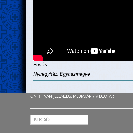
Forrás:
Nyíregyházi Egyházmegye
ÖN ITT VAN JELENLEG: MÉDIATÁR /
VIDEOTÁR