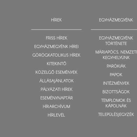
HÍREK
EGYHÁZMEGYÉNK
FRISS HÍREK
EGYHÁZMEGYÉNK
TÖRTÉNETE
EGYHÁZMEGYÉNK HÍREI
MÁRIAPÓCS, NEMZETI
GÖRÖGKATOLIKUS HÍREK
KEGYHELYÜNK
KITEKINTŐ
PARÓKIÁK
KÖZELGŐ ESEMÉNYEK
PAPOK
ÁLLÁSAJÁNLATOK
INTÉZMÉNYEK
PÁLYÁZATI HÍREK
BIZOTTSÁGOK
ESEMÉNYNAPTÁR
TEMPLOMOK ÉS
KÁPOLNÁK
HÍRARCHÍVUM
TELEPÜLÉSJEGYZÉK
HÍRLEVÉL