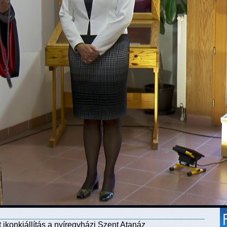
 ikonkiállítás a nyíregyházi Szent Atanáz