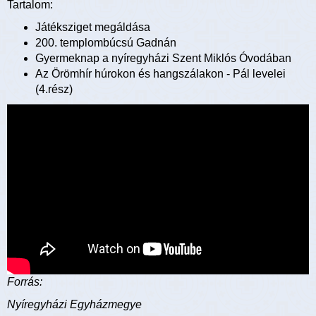
Tartalom:
Játéksziget megáldása
200. templombúcsú Gadnán
Gyermeknap a nyíregyházi Szent Miklós Óvodában
Az Örömhír húrokon és hangszálakon - Pál levelei
(4.rész)
Forrás:
Nyíregyházi Egyházmegye