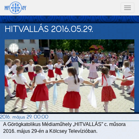
Toggl
naviga
HITVALLÁS 2016.05.29.
2016. május 29. 00:00
A Görögkatolikus Médiaműhely „HITVALLÁS” c. műsora
2016. május 29-én a Kölcsey Televízióban.