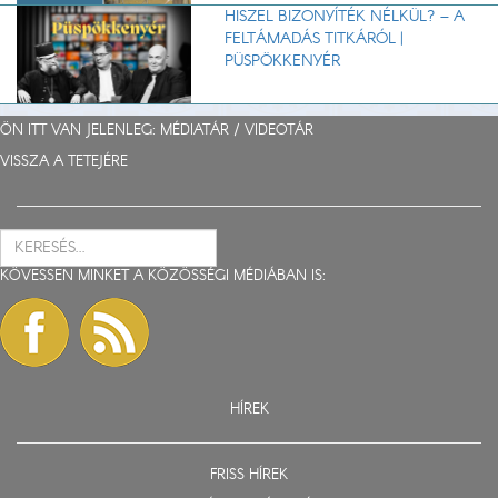
HISZEL BIZONYÍTÉK NÉLKÜL? – A
FELTÁMADÁS TITKÁRÓL |
PÜSPÖKKENYÉR
ÖN ITT VAN JELENLEG: MÉDIATÁR /
VIDEOTÁR
VISSZA A TETEJÉRE
KÖVESSEN MINKET A KÖZÖSSÉGI MÉDIÁBAN IS:
HÍREK
FRISS HÍREK