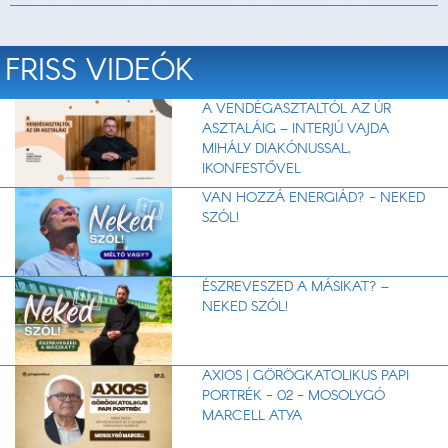
FRISS VIDEÓK
A VENDÉGASZTALTÓL AZ ÚR
ASZTALÁIG – INTERJÚ VAJDA
MIHÁLY DIAKÓNUSSAL,
IKONFESTŐVEL
VAN HOZZÁ ENERGIÁD? - NEKED
SZÓL!
ÉSZREVESZED A MÁSIKAT? –
NEKED SZÓL!
AXIOS | GÖRÖGKATOLIKUS PAPI
PORTRÉK - 02 - MOSOLYGÓ
MARCELL ATYA