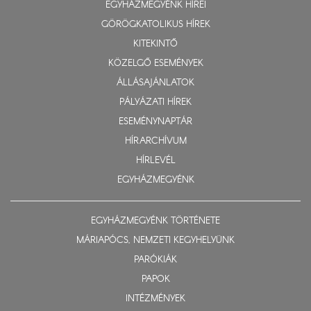
EGYHÁZMEGYÉNK HÍREI
GÖRÖGKATOLIKUS HÍREK
KITEKINTŐ
KÖZELGŐ ESEMÉNYEK
ÁLLÁSAJÁNLATOK
PÁLYÁZATI HÍREK
ESEMÉNYNAPTÁR
HÍRARCHÍVUM
HÍRLEVÉL
EGYHÁZMEGYÉNK
EGYHÁZMEGYÉNK TÖRTÉNETE
MÁRIAPÓCS, NEMZETI KEGYHELYÜNK
PARÓKIÁK
PAPOK
INTÉZMÉNYEK