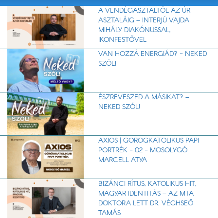
A VENDÉGASZTALTÓL AZ ÚR
ASZTALÁIG – INTERJÚ VAJDA
MIHÁLY DIAKÓNUSSAL,
IKONFESTŐVEL
VAN HOZZÁ ENERGIÁD? - NEKED
SZÓL!
ÉSZREVESZED A MÁSIKAT? –
NEKED SZÓL!
AXIOS | GÖRÖGKATOLIKUS PAPI
PORTRÉK - 02 - MOSOLYGÓ
MARCELL ATYA
BIZÁNCI RÍTUS, KATOLIKUS HIT,
MAGYAR IDENTITÁS – AZ MTA
DOKTORA LETT DR. VÉGHSEŐ
TAMÁS