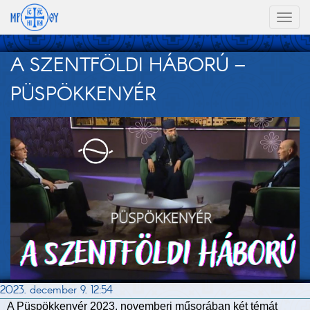
Toggl
naviga
A SZENTFÖLDI HÁBORÚ –
PÜSPÖKKENYÉR
2023. december 9. 12:54
A Püspökkenyér 2023. novemberi műsorában két témát