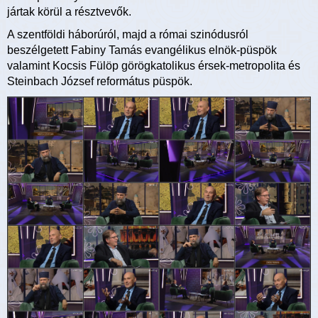
jártak körül a résztvevők.
A szentföldi háborúról, majd a római szinódusról
beszélgetett Fabiny Tamás evangélikus elnök-püspök
valamint Kocsis Fülöp görögkatolikus érsek-metropolita és
Steinbach József református püspök.