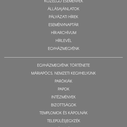
KÖZELGŐ ESEMÉNYEK
ÁLLÁSAJÁNLATOK
PÁLYÁZATI HÍREK
ESEMÉNYNAPTÁR
HÍRARCHÍVUM
HÍRLEVÉL
EGYHÁZMEGYÉNK
EGYHÁZMEGYÉNK TÖRTÉNETE
MÁRIAPÓCS, NEMZETI KEGYHELYÜNK
PARÓKIÁK
PAPOK
INTÉZMÉNYEK
BIZOTTSÁGOK
TEMPLOMOK ÉS KÁPOLNÁK
TELEPÜLÉSJEGYZÉK