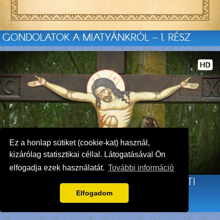
GONDOLATOK A MIATYÁNKRÓL – 1. RÉSZ
Ez a honlap sütiket (cookie-kat) használ,
kizárólag statisztikai céllal. Látogatásával Ön
elfogadja ezek használatát.
További információ
JEL AZ ÚTKERESZTEZŐDÉSBEN – ÚTMENTI
KERESZTET ÁLLÍTOTTAK A ZARÁNDOK
Elfogadom
FÉRFIAK