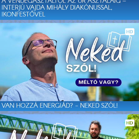
A VENDÉGASZTALTÓL AZ ÚR ASZTALÁIG –
INTERJÚ VAJDA MIHÁLY DIAKÓNUSSAL,
IKONFESTŐVEL
VAN HOZZÁ ENERGIÁD? - NEKED SZÓL!