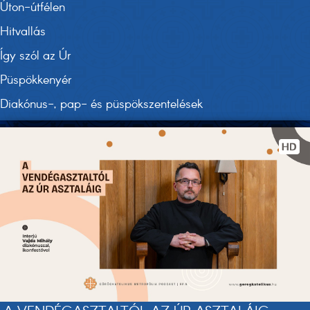
Úton-útfélen
Hitvallás
Így szól az Úr
Püspökkenyér
Diakónus-, pap- és püspökszentelések