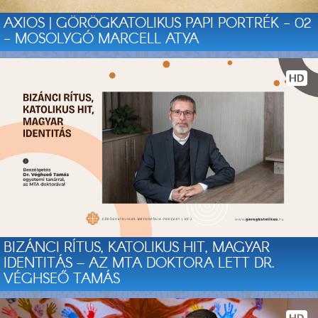
AXIOS | GÖRÖGKATOLIKUS PAPI PORTRÉK - 02
- MOSOLYGÓ MARCELL ATYA
BIZÁNCI RÍTUS, KATOLIKUS HIT, MAGYAR
IDENTITÁS – AZ MTA DOKTORA LETT DR.
VÉGHSEŐ TAMÁS