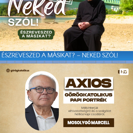
ÉSZREVESZED A MÁSIKAT? – NEKED SZÓL!