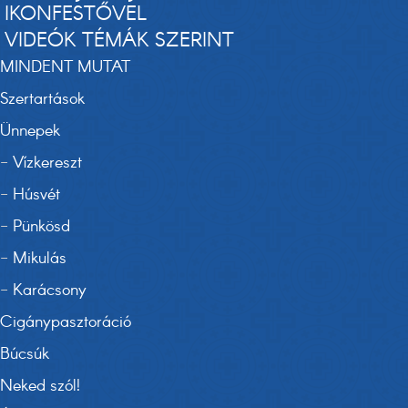
IKONFESTŐVEL
VIDEÓK TÉMÁK SZERINT
MINDENT MUTAT
Szertartások
Ünnepek
-
Vízkereszt
-
Húsvét
-
Pünkösd
-
Mikulás
-
Karácsony
Cigánypasztoráció
Búcsúk
Neked szól!