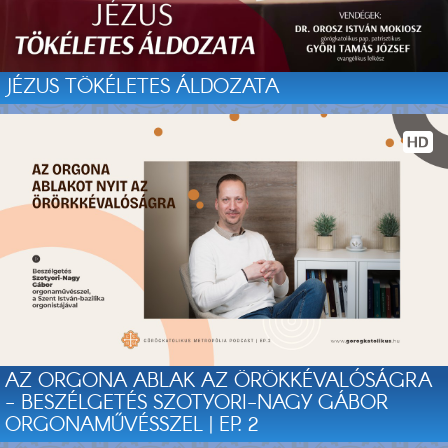
JÉZUS TÖKÉLETES ÁLDOZATA
AZ ORGONA ABLAK AZ ÖRÖKKÉVALÓSÁGRA
- BESZÉLGETÉS SZOTYORI-NAGY GÁBOR
ORGONAMŰVÉSSZEL | EP. 2