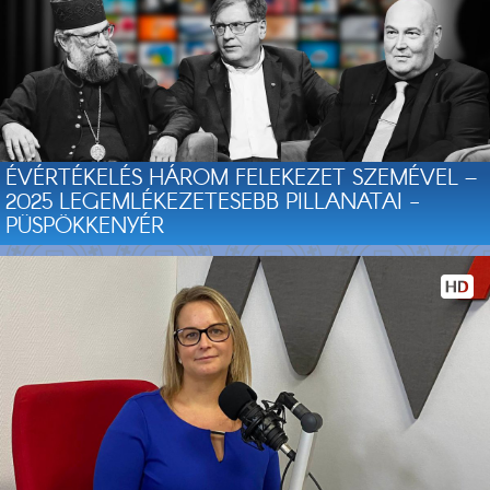
ÉVÉRTÉKELÉS HÁROM FELEKEZET SZEMÉVEL –
2025 LEGEMLÉKEZETESEBB PILLANATAI -
PÜSPÖKKENYÉR