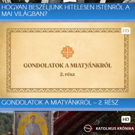
HOGYAN BESZÉLJÜNK HITELESEN ISTENRŐL A
MAI VILÁGBAN?
GONDOLATOK A MIATYÁNKRÓL – 2. RÉSZ