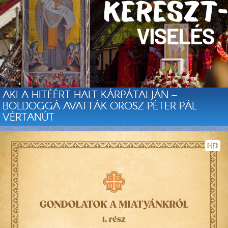
AKI A HITÉÉRT HALT KÁRPÁTALJÁN –
BOLDOGGÁ AVATTÁK OROSZ PÉTER PÁL
VÉRTANÚT