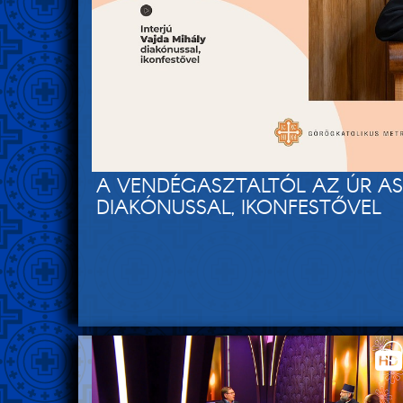
A VENDÉGASZTALTÓL AZ ÚR ASZ
DIAKÓNUSSAL, IKONFESTŐVEL