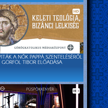
VITÁK A NŐK PAPPÁ SZENTELÉSÉRŐL
- GÖRFÖL TIBOR ELŐADÁSA