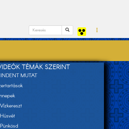
VIDEÓK TÉMÁK SZERINT
INDENT MUTAT
zertartások
nnepek
Vízkereszt
Húsvét
Pünkösd