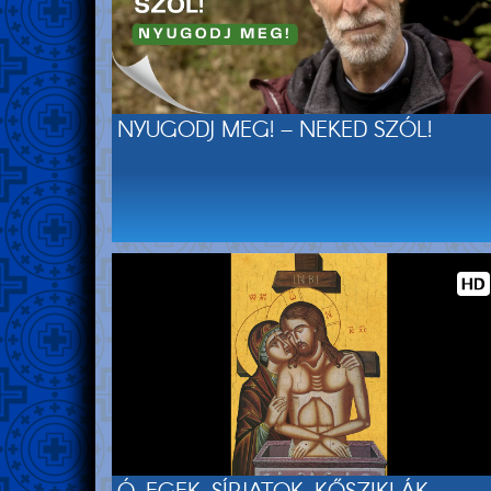
NYUGODJ MEG! – NEKED SZÓL!