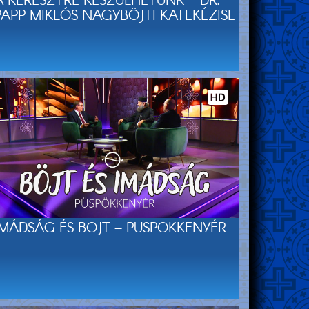
A KERESZTRE KÉSZÜLHETÜNK – DR.
PAPP MIKLÓS NAGYBÖJTI KATEKÉZISE
IMÁDSÁG ÉS BÖJT – PÜSPÖKKENYÉR