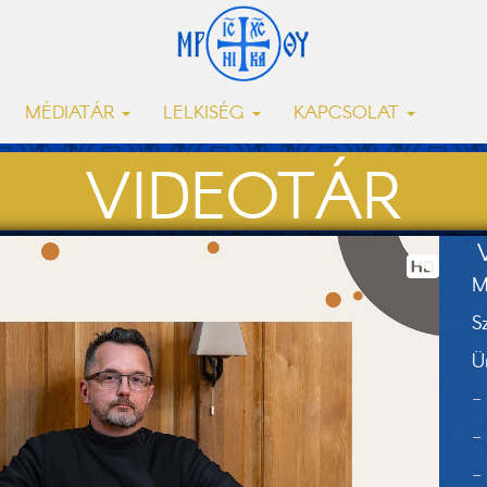
MÉDIATÁR
LELKISÉG
KAPCSOLAT
VIDEOTÁR
M
S
Ü
-
-
-