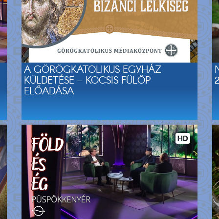
A GÖRÖGKATOLIKUS EGYHÁZ
KÜLDETÉSE – KOCSIS FÜLÖP
ELŐADÁSA