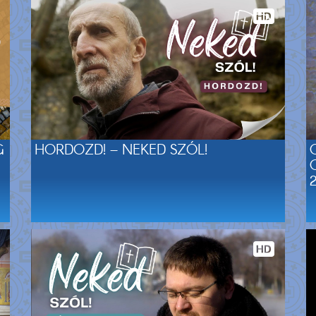
G
HORDOZD! – NEKED SZÓL!