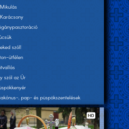
Mikulás
Karácsony
igánypasztoráció
úcsúk
eked szól!
ton-útfélen
itvallás
gy szól az Úr
üspökkenyér
iakónus-, pap- és püspökszentelések