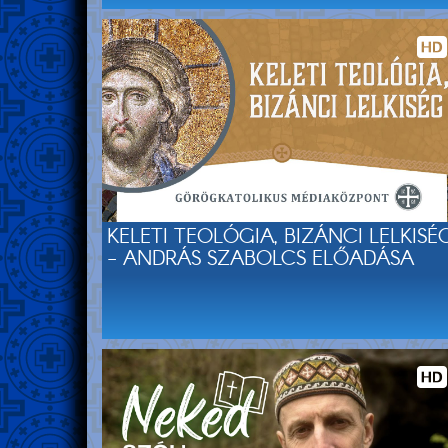
KELETI TEOLÓGIA, BIZÁNCI LELKISÉ
- ANDRÁS SZABOLCS ELŐADÁSA