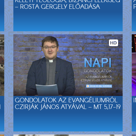
KELETI TEOLÓGIA, BIZÁNCI LELKISÉG
– ROSTA GERGELY ELŐADÁSA
GONDOLATOK AZ EVANGÉLIUMRÓL
N
CZIRJÁK JÁNOS ATYÁVAL – MT 5,17-19