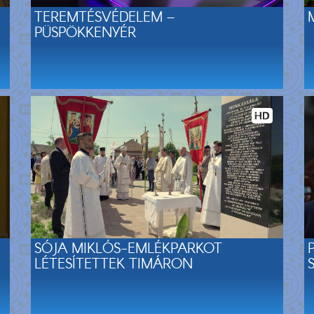
TEREMTÉSVÉDELEM –
PÜSPÖKKENYÉR
SÓJA MIKLÓS-EMLÉKPARKOT
LÉTESÍTETTEK TIMÁRON