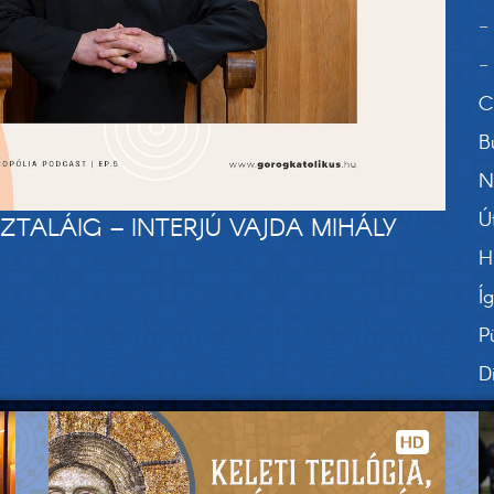
-
-
C
B
N
Ú
TALÁIG – INTERJÚ VAJDA MIHÁLY
H
Í
P
D