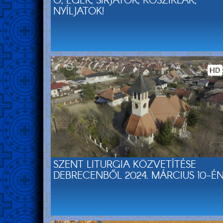
Ó, EGEK, SÍRJATOK, KŐSZIKLÁK,
NYÍLJATOK!
SZENT LITURGIA KÖZVETÍTÉSE
DEBRECENBŐL 2024. MÁRCIUS 10-É