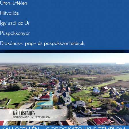
Úton-útfélen
Hitvallás
Így szól az Úr
Püspökkenyér
Diakónus-, pap- és püspökszentelések