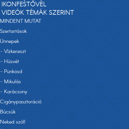
IKONFESTŐVEL
VIDEÓK TÉMÁK SZERINT
MINDENT MUTAT
Szertartások
Ünnepek
-
Vízkereszt
-
Húsvét
-
Pünkösd
-
Mikulás
-
Karácsony
Cigánypasztoráció
Búcsúk
Neked szól!