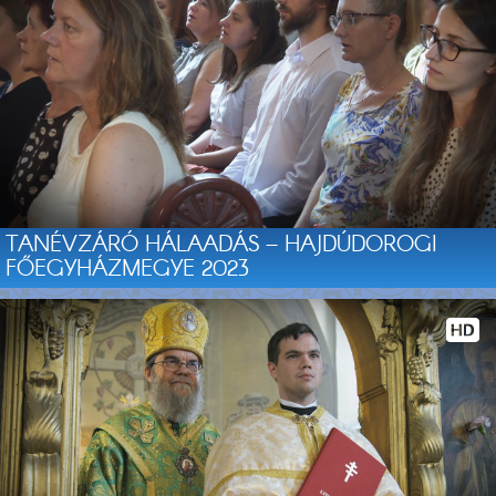
TANÉVZÁRÓ HÁLAADÁS – HAJDÚDOROGI
FŐEGYHÁZMEGYE 2023