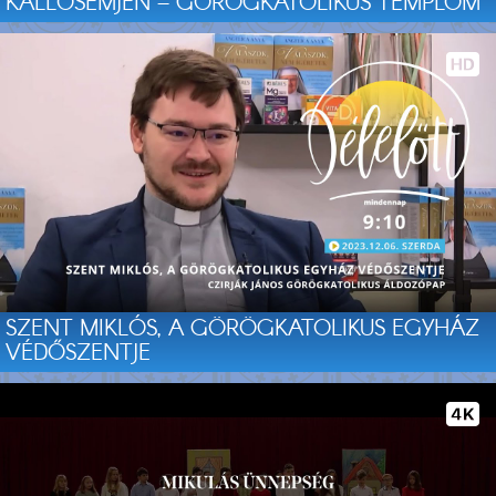
KÁLLÓSEMJÉN – GÖRÖGKATOLIKUS TEMPLOM
SZENT MIKLÓS, A GÖRÖGKATOLIKUS EGYHÁZ
VÉDŐSZENTJE