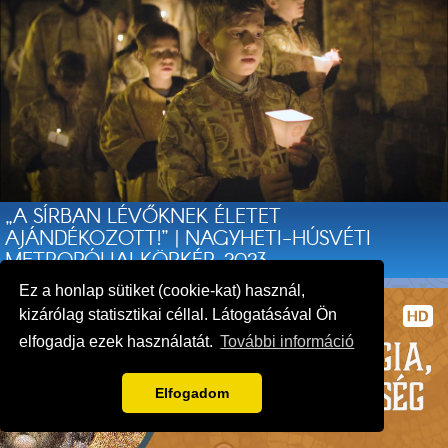
„A SÍRBAN LÉVŐKNEK ÉLETET
AJÁNDÉKOZOTT!” | NAGYHETI-HÚSVÉTI
METROPÓLIAI KÖRKÉP, 2023
Ez a honlap sütiket (cookie-kat) használ,
kizárólag statisztikai céllal. Látogatásával Ön
elfogadja ezek használatát.
További információ
Elfogadom