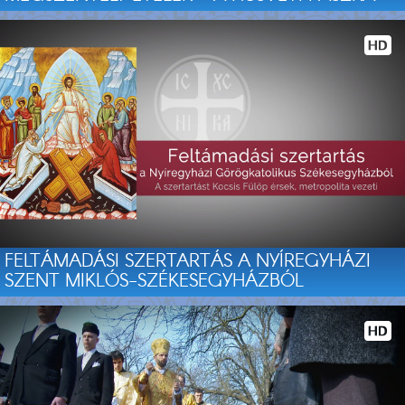
FELTÁMADÁSI SZERTARTÁS A NYÍREGYHÁZI
SZENT MIKLÓS-SZÉKESEGYHÁZBÓL