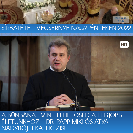
SÍRBATÉTELI VECSERNYE NAGYPÉNTEKEN 2022
A BŰNBÁNAT MINT LEHETŐSÉG A LEGJOBB
ÉLETÜNKHÖZ – DR. PAPP MIKLÓS ATYA
NAGYBÖJTI KATEKÉZISE