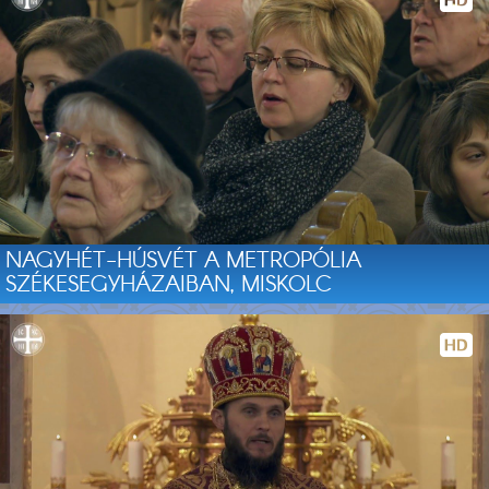
NAGYHÉT-HÚSVÉT A METROPÓLIA
SZÉKESEGYHÁZAIBAN, MISKOLC