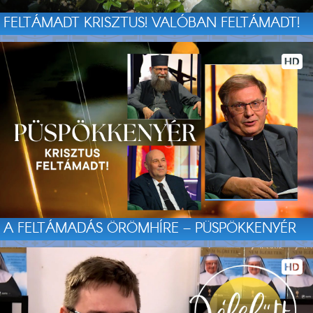
FELTÁMADT KRISZTUS! VALÓBAN FELTÁMADT!
A FELTÁMADÁS ÖRÖMHÍRE – PÜSPÖKKENYÉR