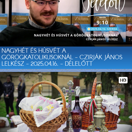
NAGYHÉT ÉS HÚSVÉT A
GÖRÖGKATOLIKUSOKNÁL - CZIRJÁK JÁNOS
LELKÉSZ - 2025.04.16. - DÉLELŐTT