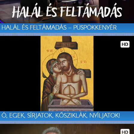
HALÁL ÉS FELTÁMADÁS – PÜSPÖKKENYÉR
Ó, EGEK, SÍRJATOK, KŐSZIKLÁK, NYÍLJATOK!