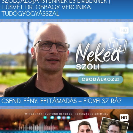
SZOLGÁLÓJA ISTENNEK ÉS EMBERNEK |
HÚSVÉT DR. OBBÁGY VERONIKA
TÜDŐGYÓGYÁSSZAL
CSEND, FÉNY, FELTÁMADÁS – FIGYELSZ RÁ?