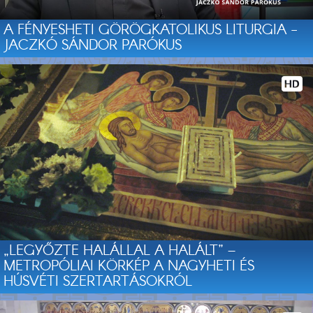
A FÉNYESHETI GÖRÖGKATOLIKUS LITURGIA -
JACZKÓ SÁNDOR PARÓKUS
„LEGYŐZTE HALÁLLAL A HALÁLT” –
METROPÓLIAI KÖRKÉP A NAGYHETI ÉS
HÚSVÉTI SZERTARTÁSOKRÓL