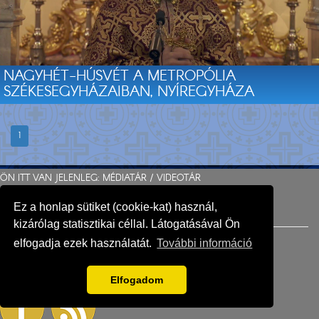
NAGYHÉT-HÚSVÉT A METROPÓLIA
SZÉKESEGYHÁZAIBAN, NYÍREGYHÁZA
1
ÖN ITT VAN JELENLEG: MÉDIATÁR /
VIDEOTÁR
VISSZA A TETEJÉRE
Ez a honlap sütiket (cookie-kat) használ,
kizárólag statisztikai céllal. Látogatásával Ön
elfogadja ezek használatát.
További információ
KÖVESSEN MINKET A KÖZÖSSÉGI MÉDIÁBAN IS:
Elfogadom