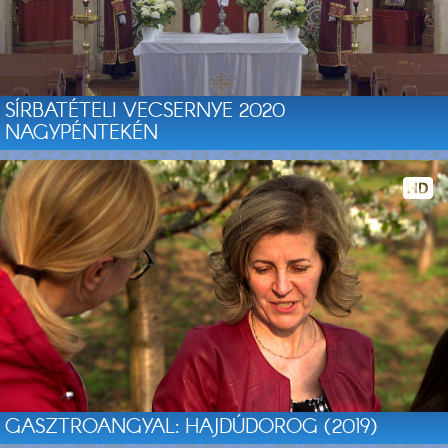
SÍRBATÉTELI VECSERNYE 2020
NAGYPÉNTEKÉN
GASZTROANGYAL: HAJDÚDOROG (2019)