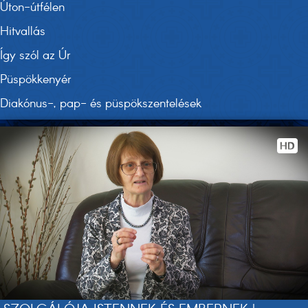
Úton-útfélen
Hitvallás
Így szól az Úr
Püspökkenyér
Diakónus-, pap- és püspökszentelések