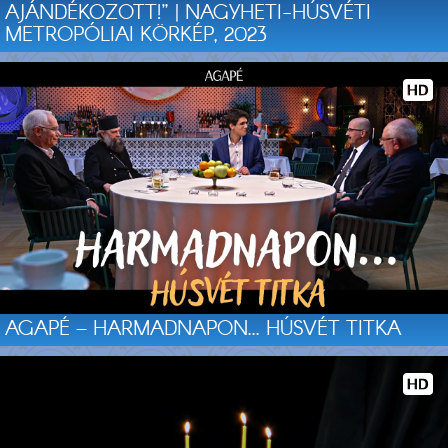
AJÁNDÉKOZOTT!” | NAGYHETI-HÚSVÉTI
METROPÓLIAI KÖRKÉP, 2023
AGAPÉ – HARMADNAPON... HÚSVÉT TITKA