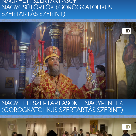
NAGYHETI SZERTARTÁSOK –
NAGYCSÜTÖRTÖK (GÖRÖGKATOLIKUS
SZERTARTÁS SZERINT)
NAGYHETI SZERTARTÁSOK – NAGYPÉNTEK
(GÖRÖGKATOLIKUS SZERTARTÁS SZERINT)