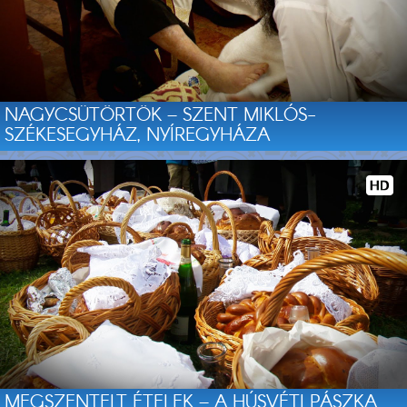
NAGYCSÜTÖRTÖK – SZENT MIKLÓS-
SZÉKESEGYHÁZ, NYÍREGYHÁZA
MEGSZENTELT ÉTELEK – A HÚSVÉTI PÁSZKA