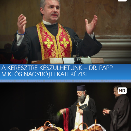
A KERESZTRE KÉSZÜLHETÜNK – DR. PAPP
MIKLÓS NAGYBÖJTI KATEKÉZISE