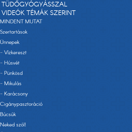
TÜDŐGYÓGYÁSSZAL
VIDEÓK TÉMÁK SZERINT
MINDENT MUTAT
Szertartások
Ünnepek
-
Vízkereszt
-
Húsvét
-
Pünkösd
-
Mikulás
-
Karácsony
Cigánypasztoráció
Búcsúk
Neked szól!