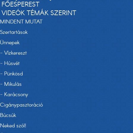
FŐESPEREST
VIDEÓK TÉMÁK SZERINT
MINDENT MUTAT
Szertartások
Ünnepek
-
Vízkereszt
-
Húsvét
-
Pünkösd
-
Mikulás
-
Karácsony
Cigánypasztoráció
Búcsúk
Neked szól!