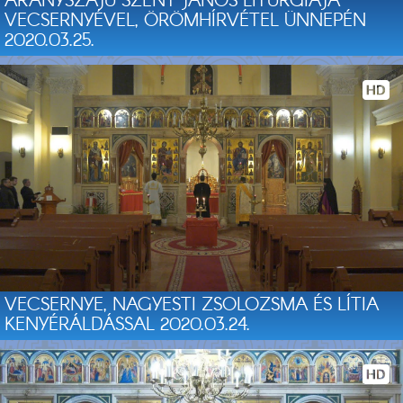
ARANYSZÁJÚ SZENT JÁNOS LITURGIÁJA
VECSERNYÉVEL, ÖRÖMHÍRVÉTEL ÜNNEPÉN
2020.03.25.
VECSERNYE, NAGYESTI ZSOLOZSMA ÉS LÍTIA
KENYÉRÁLDÁSSAL 2020.03.24.