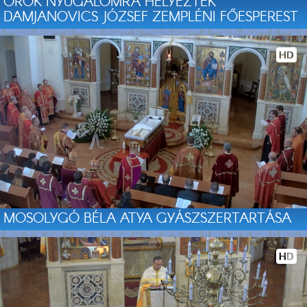
ÖRÖK NYUGALOMRA HELYEZTÉK
DAMJANOVICS JÓZSEF ZEMPLÉNI FŐESPEREST
MOSOLYGÓ BÉLA ATYA GYÁSZSZERTARTÁSA