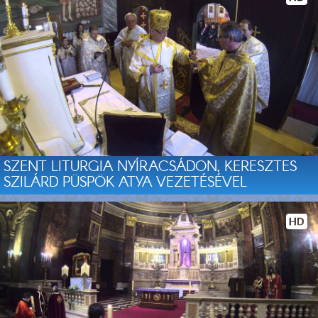
SZENT LITURGIA NYÍRACSÁDON, KERESZTES
SZILÁRD PÜSPÖK ATYA VEZETÉSÉVEL