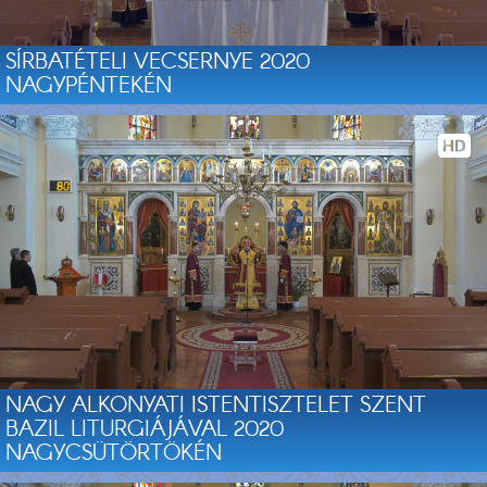
SÍRBATÉTELI VECSERNYE 2020
NAGYPÉNTEKÉN
NAGY ALKONYATI ISTENTISZTELET SZENT
BAZIL LITURGIÁJÁVAL 2020
NAGYCSÜTÖRTÖKÉN