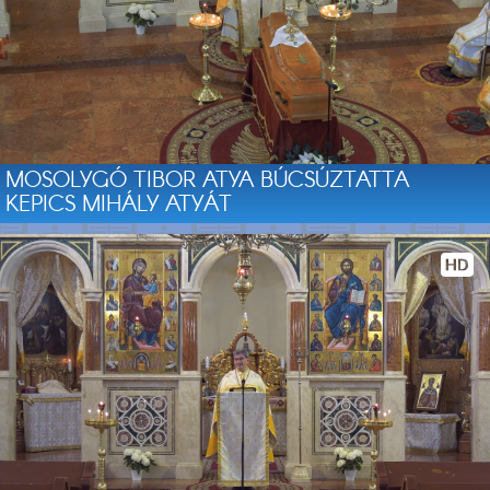
MOSOLYGÓ TIBOR ATYA BÚCSÚZTATTA
KEPICS MIHÁLY ATYÁT