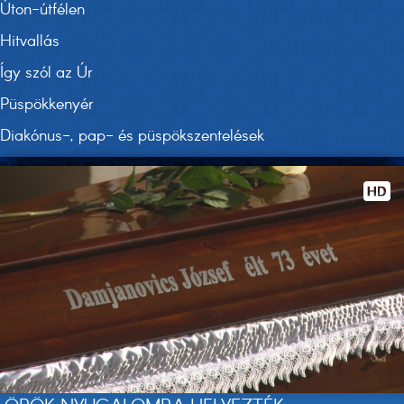
Úton-útfélen
Hitvallás
Így szól az Úr
Püspökkenyér
Diakónus-, pap- és püspökszentelések