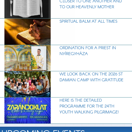
CLOSER TO ONE ANOTHER AND
TO OUR HEAVENLY MOTHER
SPIRITUAL BALM AT ALL TIMES
ORDINATION FOR A PRIEST IN
NYÍREGYHÁZA
WE LOOK BACK ON THE 2026 ST
DAMIAN CAMP WITH GRATITUDE
HERE IS THE DETAILED
PROGRAMME FOR THE 24TH
YOUTH WALKING PILGRIMAGE!