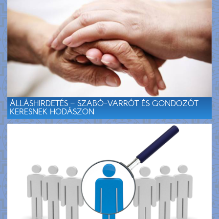
ÁLLÁSHIRDETÉS – SZABÓ-VARRÓT ÉS GONDOZÓT
KERESNEK HODÁSZON