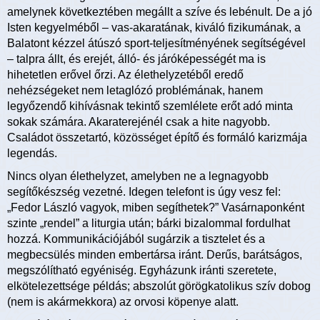
amelynek következtében megállt a szíve és lebénult. De a jó
Isten kegyelméből – vas-akaratának, kiváló fizikumának, a
Balatont kézzel átúszó sport-teljesítményének segítségével
– talpra állt, és erejét, álló- és járóképességét ma is
hihetetlen erővel őrzi. Az élethelyzetéből eredő
nehézségeket nem letaglózó problémának, hanem
legyőzendő kihívásnak tekintő szemlélete erőt adó minta
sokak számára. Akaraterejénél csak a hite nagyobb.
Családot összetartó, közösséget építő és formáló karizmája
legendás.
Nincs olyan élethelyzet, amelyben ne a legnagyobb
segítőkészség vezetné. Idegen telefont is úgy vesz fel:
„Fedor László vagyok, miben segíthetek?” Vasárnaponként
szinte „rendel” a liturgia után; bárki bizalommal fordulhat
hozzá. Kommunikációjából sugárzik a tisztelet és a
megbecsülés minden embertársa iránt. Derűs, barátságos,
megszólítható egyéniség. Egyházunk iránti szeretete,
elkötelezettsége példás; abszolút görögkatolikus szív dobog
(nem is akármekkora) az orvosi köpenye alatt.