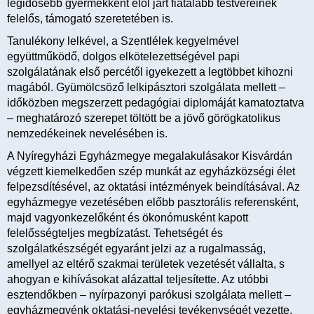
legidősebb gyermekként elöl járt fiatalabb testvéreinek
felelős, támogató szeretetében is.
Tanulékony lelkével, a Szentlélek kegyelmével
együttműködő, dolgos elkötelezettségével papi
szolgálatának első percétől igyekezett a legtöbbet kihozni
magából. Gyümölcsöző lelkipásztori szolgálata mellett –
időközben megszerzett pedagógiai diplomáját kamatoztatva
– meghatározó szerepet töltött be a jövő görögkatolikus
nemzedékeinek nevelésében is.
A Nyíregyházi Egyházmegye megalakulásakor Kisvárdán
végzett kiemelkedően szép munkát az egyházközségi élet
felpezsdítésével, az oktatási intézmények beindításával. Az
egyházmegye vezetésében előbb pasztorális referensként,
majd vagyonkezelőként és ökonómusként kapott
felelősségteljes megbízatást. Tehetségét és
szolgálatkészségét egyaránt jelzi az a rugalmasság,
amellyel az eltérő szakmai területek vezetését vállalta, s
ahogyan e kihívásokat alázattal teljesítette. Az utóbbi
esztendőkben – nyírpazonyi parókusi szolgálata mellett –
egyházmegyénk oktatási-nevelési tevékenységét vezette,