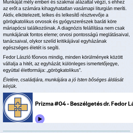
Munkáját mély emberi és szakmai alázattal végzi, s ehhez
az erőt a számára kihagyhatatlan vasárnapi liturgián meríti.
Aktív, elkötelezett, lelkes és lelkesítő résztvevője a
görögkatolikus orvosok és gyógyszerészek baráti köre
máriapócsi találkozóinak. A diagnózis felállítása nem csak
munkájának fontos eleme; orvosi pontosságú meglátásaival,
tanácsaival, olykor szelíd kritikájával egyházának
egészséges életét is segíti.
Fedor László főorvos mindig, minden körülmények között
vállalja a hitét, az egyházát; különleges ismertetőjegye,
egyúttal életformája: „görögkatolikus”.
Életére, családjára, munkájára a jó Isten bőséges áldását
kérjük.