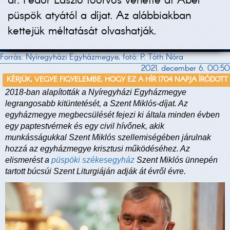
dr. Fedor László főorvos vehette át Ábel
püspök atyától a díjat. Az alábbiakban
kettejük méltatását olvashatják.
Forrás: Nyíregyházi Egyházmegye, fotó: P. Tóth Nóra
2021. december 6. 00:50
KÉRJÜK, VEGYE FIGYELEMBE, HOGY EZ A HÍR 1704 NAPJA ÍRÓDOTT
2018-ban alapították a Nyíregyházi Egyházmegye
legrangosabb kitüntetését, a Szent Miklós-díjat. Az
egyházmegye megbecsülését fejezi ki általa minden évben
egy paptestvérnek és egy civil hívőnek, akik
munkásságukkal Szent Miklós szellemiségében járulnak
hozzá az egyházmegye krisztusi működéséhez. Az
elismerést a
püspöki székesegyház
Szent Miklós ünnepén
tartott búcsúi Szent Liturgiáján adják át évről évre.