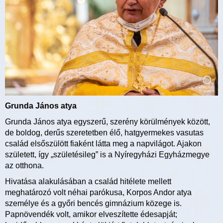
Grunda János atya
Grunda János atya egyszerű, szerény körülmények között,
de boldog, derűs szeretetben élő, hatgyermekes vasutas
család elsőszülött fiaként látta meg a napvilágot. Ajakon
született, így „születésileg” is a Nyíregyházi Egyházmegye
az otthona.
Hivatása alakulásában a család hitélete mellett
meghatározó volt néhai parókusa, Korpos Andor atya
személye és a győri bencés gimnázium közege is.
Papnövendék volt, amikor elveszítette édesapját;