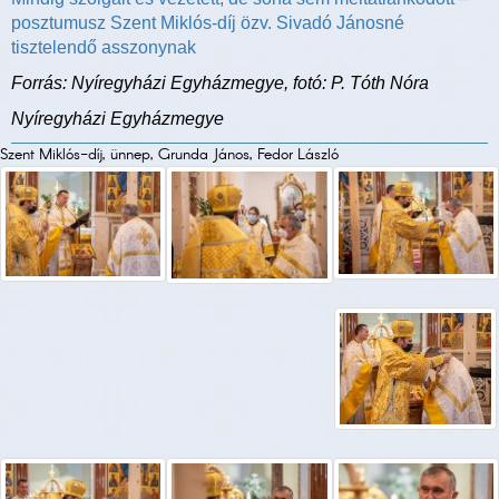
posztumusz Szent Miklós-díj özv. Sivadó Jánosné
tisztelendő asszonynak
Forrás: Nyíregyházi Egyházmegye, fotó: P. Tóth Nóra
Nyíregyházi Egyházmegye
Szent Miklós-díj, ünnep, Grunda János, Fedor László