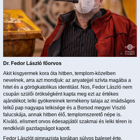
Dr. Fedor László főorvos
Akit kisgyermek kora óta hitben, templom-közelben
nevelnek, arra azt mondjuk: az anyatejjel szívta magába a
hitet és a görögkatolikus identitást. Nos, Fedor László nem
csupán szülői örökségként kapta meg ezt az értékes
ajándékot; lelki gyökereinek termékeny talaja az imádságos
lelkű pap nagyapa lelkisége és a Borsod megyei Viszló
falucskája, annak hitben élő, templomszerető népe is.
Kiváló, elismert orvos édesapjától szakmai és lelki téren is
rendkívüli gazdagságot kapott.
Fedor Lászlót gimnazista korában súlyos baleset érte,