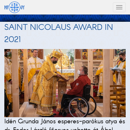
Toggl
naviga
SAINT NICOLAUS AWARD IN
2021
Idén Grunda János esperes-parókus atya és