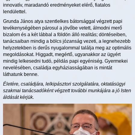
innovatív, maradandó eredményeket elérő, fiatalos
lendülettel.
Grunda János atya szentlelkes bátorsággal végzett papi
tevékenységében párosul a jövőbe vetett, álmodni merő
bizalom és a két lábbal a földön álló realitás; döntéseiben,
tanácsaiban mindig a bölcs józanság vezeti, a legnehezebb
helyzetekben is derűs nyugalommal találja meg az optimális
megoldásokat. Higgadt, megértő, ugyanakkor az ügyért
mindig lelkesedni tudó, példás papi egyéniség. Gyermekei
nevelésében, családja egyháziasságában is mintát
láthatunk benne.
Életére, családjára, lelkipásztori szolgálatára, oktatásügyi
szakmai tanácsadóként végzett további munkájára a jó Isten
áldását kérjük.