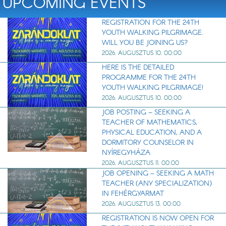
UPCOMING EVENTS
REGISTRATION FOR THE 24TH
YOUTH WALKING PILGRIMAGE.
WILL YOU BE JOINING US?
2026. AUGUSZTUS 10. 00:00
HERE IS THE DETAILED
PROGRAMME FOR THE 24TH
YOUTH WALKING PILGRIMAGE!
2026. AUGUSZTUS 10. 00:00
JOB POSTING – SEEKING A
TEACHER OF MATHEMATICS,
PHYSICAL EDUCATION, AND A
DORMITORY COUNSELOR IN
NYÍREGYHÁZA
2026. AUGUSZTUS 11. 00:00
JOB OPENING – SEEKING A MATH
TEACHER (ANY SPECIALIZATION)
IN FEHÉRGYARMAT
2026. AUGUSZTUS 13. 00:00
REGISTRATION IS NOW OPEN FOR