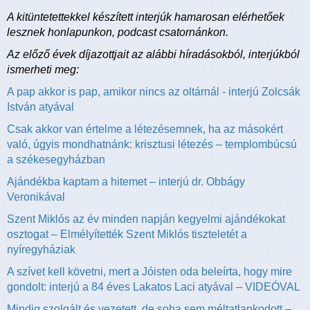
A kitüntetettekkel készített interjúk hamarosan elérhetőek
lesznek honlapunkon, podcast csatornánkon.
Az előző évek díjazottjait az alábbi híradásokból, interjúkból
ismerheti meg:
A pap akkor is pap, amikor nincs az oltárnál - interjú Zolcsák
István atyával
Csak akkor van értelme a létezésemnek, ha az másokért
való, úgyis mondhatnánk: krisztusi létezés – templombúcsú
a székesegyházban
Ajándékba kaptam a hitemet – interjú dr. Obbágy
Veronikával
Szent Miklós az év minden napján kegyelmi ajándékokat
osztogat – Elmélyítették Szent Miklós tiszteletét a
nyíregyháziak
A szívet kell követni, mert a Jóisten oda beleírta, hogy mire
gondolt: interjú a 84 éves Lakatos Laci atyával – VIDEÓVAL
Mindig szolgált és vezetett, de soha sem méltatlankodott –