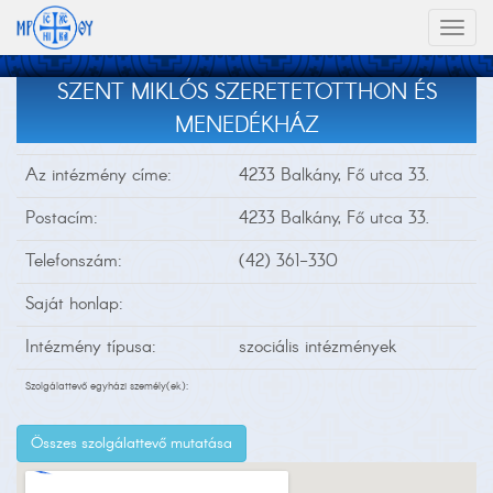
Toggl
naviga
SZENT MIKLÓS SZERETETOTTHON ÉS
MENEDÉKHÁZ
Az intézmény címe:
4233 Balkány, Fő utca 33.
Postacím:
4233 Balkány, Fő utca 33.
Telefonszám:
(42) 361-330
Saját honlap:
Intézmény típusa:
szociális intézmények
Szolgálattevő egyházi személy(ek):
Összes szolgálattevő mutatása