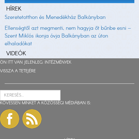
HÍREK
Szeretetotthon és Menedékház Balkányban
Ellenségtől azt megmenti, nem hagyja őt bűnbe esni –
Szent Miklós ikonja óvja Balkányban az úton
elhaladókat
VIDEÓK
ÖN ITT VAN JELENLEG:
INTÉZMÉNYEK
VISSZA A TETEJÉRE
KÖVESSEN MINKET A KÖZÖSSÉGI MÉDIÁBAN IS: