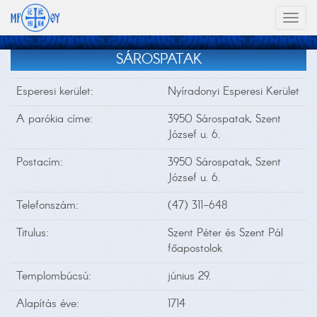
Toggl
naviga
SÁROSPATAK
Esperesi kerület:
Nyíradonyi Esperesi Kerület
A parókia címe:
3950 Sárospatak, Szent
József u. 6.
Postacím:
3950 Sárospatak, Szent
József u. 6.
Telefonszám:
(47) 311-648
Titulus:
Szent Péter és Szent Pál
főapostolok
Templombúcsú:
június 29.
Alapítás éve:
1714