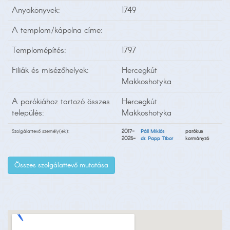
Anyakönyvek:
1749
A templom/kápolna címe:
Templomépítés:
1797
Filiák és misézőhelyek:
Hercegkút
Makkoshotyka
A parókiához tartozó összes
Hercegkút
település:
Makkoshotyka
Szolgálattevő személy(ek):
2017-
Páll Miklós
parókus
2025-
dr. Papp Tibor
kormányzó
Összes szolgálattevő mutatása