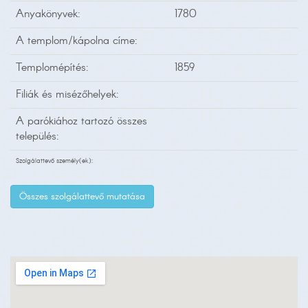
Anyakönyvek:
1780
A templom/kápolna címe:
Templomépítés:
1859
Filiák és misézőhelyek:
A parókiához tartozó összes
település:
Szolgálattevő személy(ek):
Összes szolgálattevő mutatása