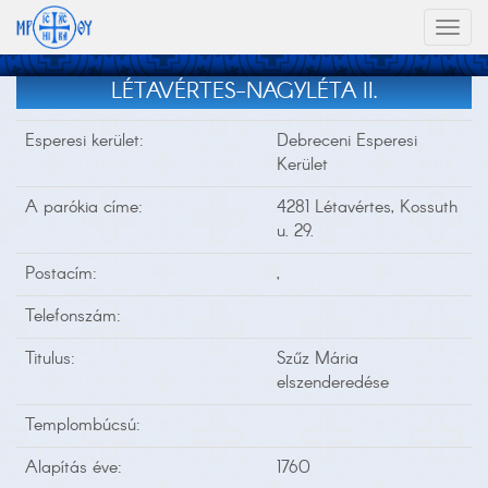
Toggl
naviga
LÉTAVÉRTES-NAGYLÉTA II.
Esperesi kerület:
Debreceni Esperesi
Kerület
A parókia címe:
4281 Létavértes, Kossuth
u. 29.
Postacím:
,
Telefonszám:
Titulus:
Szűz Mária
elszenderedése
Templombúcsú:
Alapítás éve:
1760