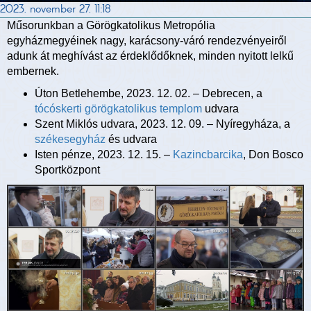
2023. november 27. 11:18
Műsorunkban a Görögkatolikus Metropólia
egyházmegyéinek nagy, karácsony-váró rendezvényeiről
adunk át meghívást az érdeklődőknek, minden nyitott lelkű
embernek.
Úton Betlehembe, 2023. 12. 02. – Debrecen, a
tócóskerti görögkatolikus templom
udvara
Szent Miklós udvara, 2023. 12. 09. – Nyíregyháza, a
székesegyház
és udvara
Isten pénze, 2023. 12. 15. –
Kazincbarcika
, Don Bosco
Sportközpont