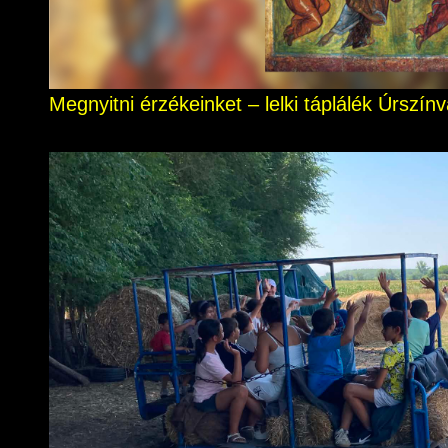
Megnyitni érzékeinket – lelki táplálék Úrszí