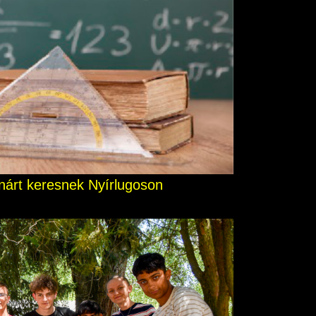
nárt keresnek Nyírlugoson