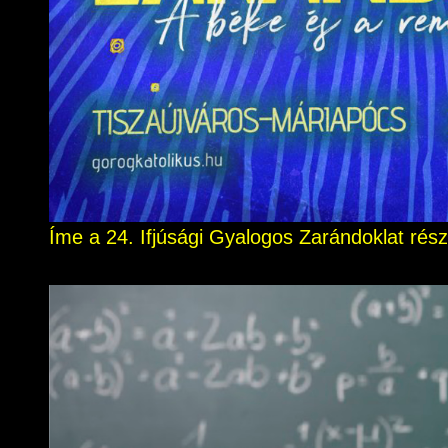
Íme a 24. Ifjúsági Gyalogos Zarándoklat rész