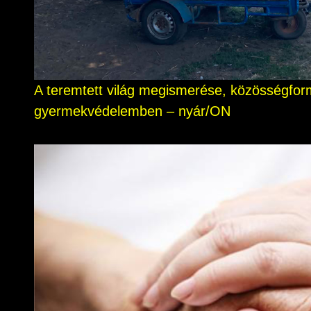
A teremtett világ megismerése, közösségform
gyermekvédelemben – nyár/ON