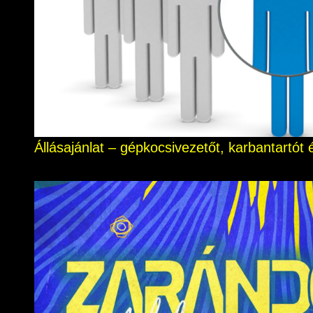
Állásajánlat – gépkocsivezetőt, karbantartó