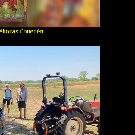
nváltozás ünnepén