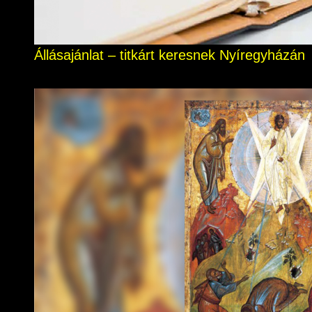
Állásajánlat – titkárt keresnek Nyíregyházán